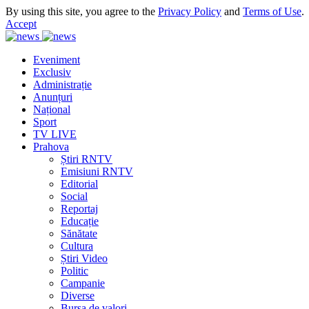
By using this site, you agree to the
Privacy Policy
and
Terms of Use
.
Accept
Eveniment
Exclusiv
Administrație
Anunțuri
Național
Sport
TV LIVE
Prahova
Știri RNTV
Emisiuni RNTV
Editorial
Social
Reportaj
Educație
Sănătate
Cultura
Știri Video
Politic
Campanie
Diverse
Bursa de valori