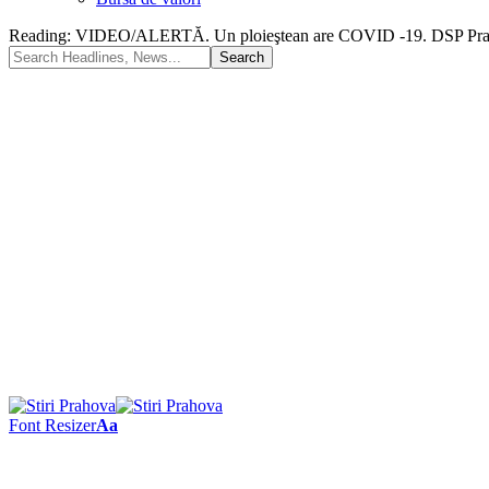
Reading:
VIDEO/ALERTĂ. Un ploieştean are COVID -19. DSP Prahova a 
Font Resizer
Aa