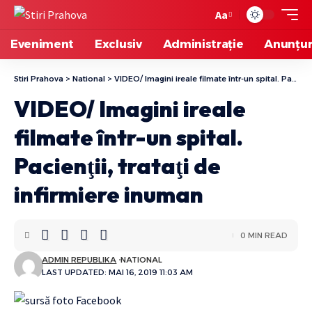
Aa
Eveniment
Exclusiv
Administrație
Anunțur
Stiri Prahova
>
National
>
VIDEO/ Imagini ireale filmate într-un spital. Pacienţii, trataţi de infirmiere inuman
VIDEO/ Imagini ireale
filmate într-un spital.
Pacienţii, trataţi de
infirmiere inuman
0 MIN READ
ADMIN REPUBLIKA
NATIONAL
LAST UPDATED: MAI 16, 2019 11:03 AM