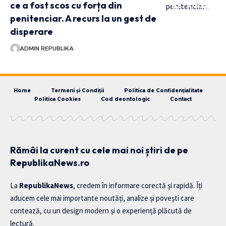
ce a fost scos cu forța din
NATIONAL
penitenciar. A recurs la un gest de
disperare
ADMIN REPUBLIKA
Home
Termeni și Condiții
Politica de Confidențialitate
Politica Cookies
Cod deontologic
Contact
Rămâi la curent cu cele mai noi știri de pe
RepublikaNews.ro
La
RepublikaNews
, credem în informare corectă și rapidă. Îți
aducem cele mai importante noutăți, analize și povești care
contează, cu un design modern și o experiență plăcută de
lectură.