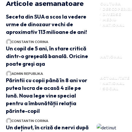
Articole asemanatoare
CULTURA
DESCOPERIRI
DIVERSE
Seceta din SUA a scos la vedere
MEDIU
urme de dinozaur vechi de
NATIONAL
aproximativ 113 milioane de ani!
CONSTANTIN CORINA
Un copil de 5 ani, în stare critică
dintr-o greşeală banală. Oricine
NATIONAL
poate greşi aşa
ADMIN REPUBLIKA
ACTUALITATE
Părintii cu copii până în 8 ani vor
NATIONAL
putea lucra de acasă 4 zile pe
SOCIAL
lună. Noua lege vine special
pentru a îmbunătății relația
părinte-copil
CONSTANTIN CORINA
Un deținut, în criză de nervi după