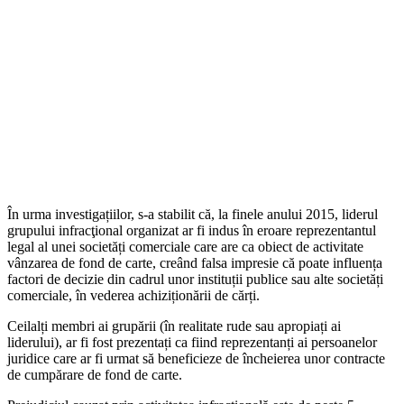
În urma investigațiilor, s-a stabilit că, la finele anului 2015, liderul
grupului infracţional organizat ar fi indus în eroare reprezentantul
legal al unei societăți comerciale care are ca obiect de activitate
vânzarea de fond de carte, creând falsa impresie că poate influența
factori de decizie din cadrul unor instituții publice sau alte societăți
comerciale, în vederea achiziționării de cărți.
Ceilalți membri ai grupării (în realitate rude sau apropiați ai
liderului), ar fi fost prezentați ca fiind reprezentanți ai persoanelor
juridice care ar fi urmat să beneficieze de încheierea unor contracte
de cumpărare de fond de carte.