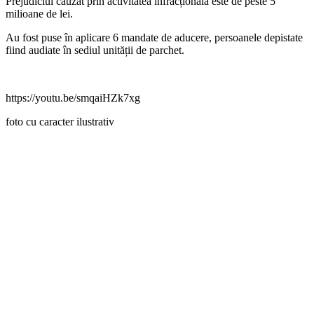
Prejudiciul cauzat prin activitatea infracțională este de peste 5
milioane de lei.
Au fost puse în aplicare 6 mandate de aducere, persoanele depistate
fiind audiate în sediul unității de parchet.
https://youtu.be/smqaiHZk7xg
foto cu caracter ilustrativ