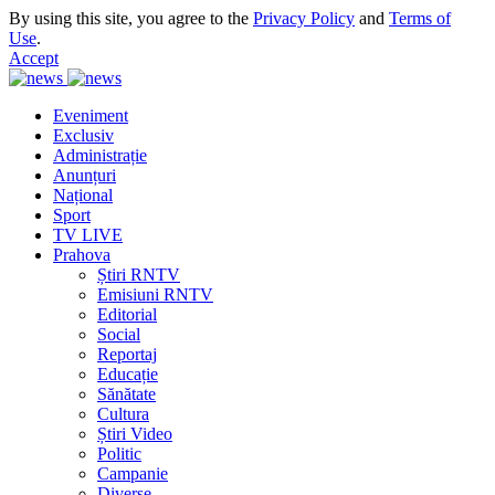
By using this site, you agree to the
Privacy Policy
and
Terms of
Use
.
Accept
Eveniment
Exclusiv
Administrație
Anunțuri
Național
Sport
TV LIVE
Prahova
Știri RNTV
Emisiuni RNTV
Editorial
Social
Reportaj
Educație
Sănătate
Cultura
Știri Video
Politic
Campanie
Diverse