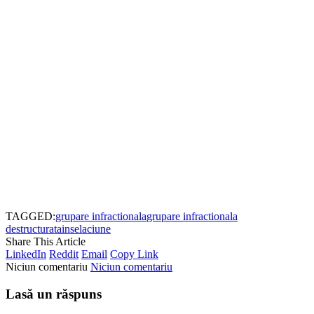
TAGGED:
grupare infractionala
grupare infractionala
destructurata
inselaciune
Share This Article
LinkedIn
Reddit
Email
Copy Link
Niciun comentariu
Niciun comentariu
Lasă un răspuns