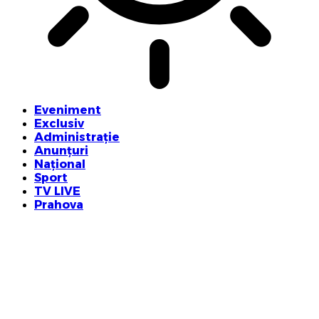
Eveniment
Exclusiv
Administrație
Anunțuri
Național
Sport
TV LIVE
Prahova