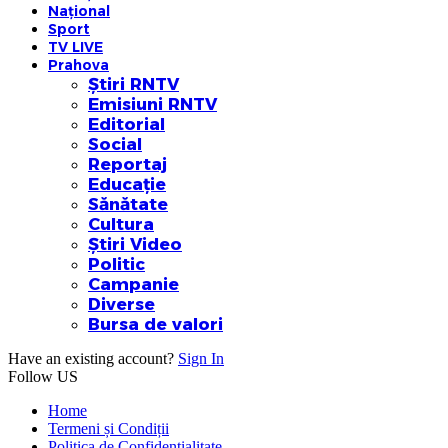
Național
Sport
TV LIVE
Prahova
Știri RNTV
Emisiuni RNTV
Editorial
Social
Reportaj
Educație
Sănătate
Cultura
Știri Video
Politic
Campanie
Diverse
Bursa de valori
Have an existing account?
Sign In
Follow US
Home
Termeni și Condiții
Politica de Confidențialitate