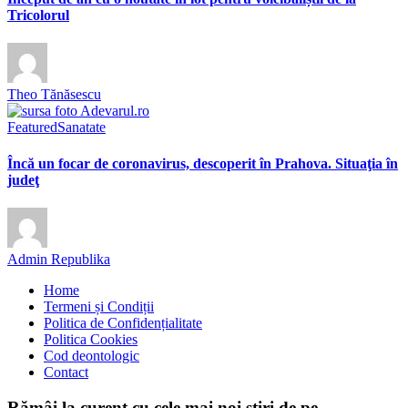
Tricolorul
Theo Tănăsescu
Featured
Sanatate
Încă un focar de coronavirus, descoperit în Prahova. Situaţia în
judeţ
Admin Republika
Home
Termeni și Condiții
Politica de Confidențialitate
Politica Cookies
Cod deontologic
Contact
Rămâi la curent cu cele mai noi știri de pe