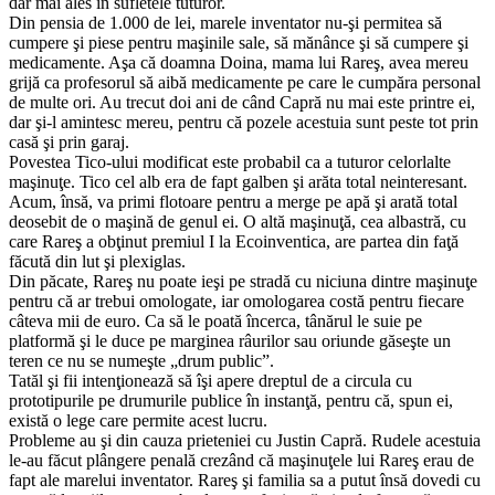
dar mai ales în sufletele tuturor.
Din pensia de 1.000 de lei, marele inventator nu-şi permitea să
cumpere şi piese pentru maşinile sale, să mănânce şi să cumpere şi
medicamente. Aşa că doamna Doina, mama lui Rareş, avea mereu
grijă ca profesorul să aibă medicamente pe care le cumpăra personal
de multe ori. Au trecut doi ani de când Capră nu mai este printre ei,
dar şi-l amintesc mereu, pentru că pozele acestuia sunt peste tot prin
casă şi prin garaj.
Povestea Tico-ului modificat este probabil ca a tuturor celorlalte
maşinuţe. Tico cel alb era de fapt galben şi arăta total neinteresant.
Acum, însă, va primi flotoare pentru a merge pe apă şi arată total
deosebit de o maşină de genul ei. O altă maşinuţă, cea albastră, cu
care Rareş a obţinut premiul I la Ecoinventica, are partea din faţă
făcută din lut şi plexiglas.
Din păcate, Rareş nu poate ieşi pe stradă cu niciuna dintre maşinuţe
pentru că ar trebui omologate, iar omologarea costă pentru fiecare
câteva mii de euro. Ca să le poată încerca, tânărul le suie pe
platformă şi le duce pe marginea râurilor sau oriunde găseşte un
teren ce nu se numeşte „drum public”.
Tatăl şi fii intenţionează să îşi apere dreptul de a circula cu
prototipurile pe drumurile publice în instanţă, pentru că, spun ei,
există o lege care permite acest lucru.
Probleme au şi din cauza prieteniei cu Justin Capră. Rudele acestuia
le-au făcut plângere penală crezând că maşinuţele lui Rareş erau de
fapt ale marelui inventator. Rareş şi familia sa a putut însă dovedi cu