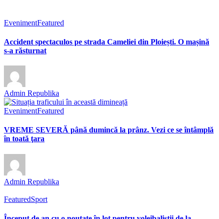
Eveniment
Featured
Accident spectaculos pe strada Cameliei din Ploiești. O mașină
s-a răsturnat
Admin Republika
Eveniment
Featured
VREME SEVERĂ până dumincă la prânz. Vezi ce se întâmplă
în toată ţara
Admin Republika
Featured
Sport
Început de an cu o noutate în lot pentru voleibaliștii de la