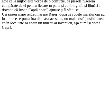
acte că la mijloc este vorba de o confuzie, că piesele fuseseră
cumpărate de el pentru fiecare în parte şi cu fotografii şi filmări a
dovedit că Justin Capră doar îl ajutase şi îl sfătuise.
Un singur mare regret mai are Rareş: după ce rudele marelui om au
luat tot ce se putea lua din casa acestuia, nu mai există posibilitatea
ca în localitate să apară un muzeu al inventicii, aşa cum îşi dorea
Capră.