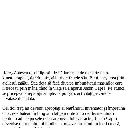
Rareş Zotescu din Filipeştii de Pădure este de meserie fizio-
kinetoterapeut, dar de mic, alături de fratele său, Beni, meşterea prin
atelierul tatălui. Ştia deja să facă diverse îmbunătăţiri maşinilor care
îi treceau prin mână când în viaţa sa a apărut Justin Capră. Pe atunci
se pricepea la reparaţii simple, la polişări, activităţi pe care le
învăţase de la tată.
Cei doi fraţi au devenit apropiaţi ai bătrânului inventator şi împreună
cu acesta băteau în lung şi-n lat parcurile auto de dezmembrări
pentru a aduce piesele necesare invenţiilor. Practic, Justin Capră
devenise un membru al familiei, care avea oricând un loc la masă,