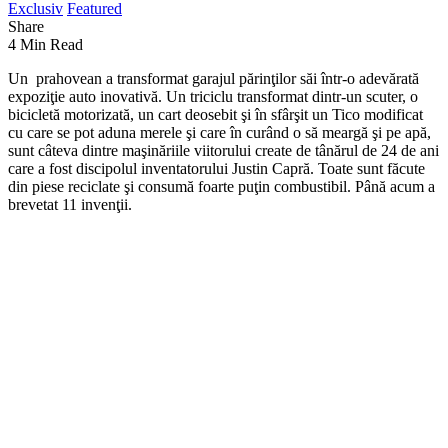
Exclusiv
Featured
Share
4 Min Read
Un prahovean a transformat garajul părinţilor săi într-o adevărată
expoziţie auto inovativă. Un triciclu transformat dintr-un scuter,
o
bicicletă motorizată, un cart deosebit şi în sfârşit un Tico modificat
cu care se pot aduna merele şi care în curând o să meargă şi pe apă,
sunt câteva dintre maşinăriile viitorului create de tânărul de 24 de ani
care a fost discipolul inventatorului Justin Capră.
Toate sunt făcute
din piese reciclate şi consumă foarte puţin combustibil. Până acum a
brevetat 11 invenţii.