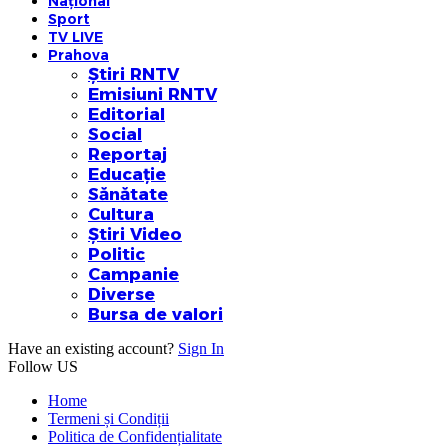
Național
Sport
TV LIVE
Prahova
Știri RNTV
Emisiuni RNTV
Editorial
Social
Reportaj
Educație
Sănătate
Cultura
Știri Video
Politic
Campanie
Diverse
Bursa de valori
Have an existing account?
Sign In
Follow US
Home
Termeni și Condiții
Politica de Confidențialitate