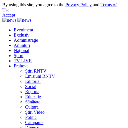
By using this site, you agree to the
Privacy Policy
and
Terms of
Use
.
Accept
Eveniment
Exclusiv
Administrație
Anunțuri
Național
Sport
TV LIVE
Prahova
Știri RNTV
Emisiuni RNTV
Editorial
Social
Reportaj
Educație
Sănătate
Cultura
Știri Video
Politic
Campanie
Diverse