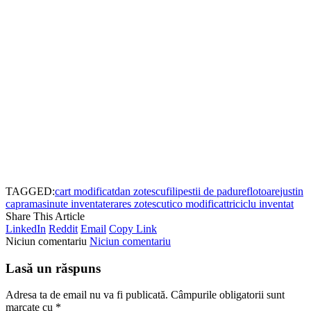
TAGGED:
cart modificat
dan zotescu
filipestii de padure
flotoare
justin
capra
masinute inventate
rares zotescu
tico modificat
triciclu inventat
Share This Article
LinkedIn
Reddit
Email
Copy Link
Niciun comentariu
Niciun comentariu
Lasă un răspuns
Adresa ta de email nu va fi publicată.
Câmpurile obligatorii sunt
marcate cu
*