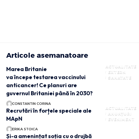
Articole asemanatoare
ACTUALITATE
Marea Britanie
EXTERN
va începe testarea vaccinului
SANATATE
anticancer! Ce planuri are
guvernul Britaniei până în 2030?
CONSTANTIN CORINA
ACTUALITATE
Recrutări în forțele speciale ale
ANUNȚURI
MApN
EVENIMENT
ERIKA STOICA
Și-a amenințat soția cu o drujbă