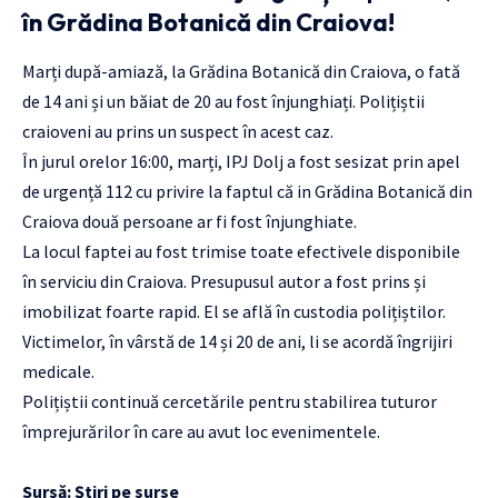
în Grădina Botanică din Craiova!
Marți după-amiază, la Grădina Botanică din Craiova, o fată
de 14 ani și un băiat de 20 au fost înjunghiați. Polițiștii
craioveni au prins un suspect în acest caz.
În jurul orelor 16:00, marți, IPJ Dolj a fost sesizat prin apel
de urgență 112 cu privire la faptul că in Grădina Botanică din
Craiova două persoane ar fi fost înjunghiate.
La locul faptei au fost trimise toate efectivele disponibile
în serviciu din Craiova. Presupusul autor a fost prins și
imobilizat foarte rapid. El se află în custodia polițiștilor.
Victimelor, în vârstă de 14 și 20 de ani, li se acordă îngrijiri
medicale.
Polițiștii continuă cercetările pentru stabilirea tuturor
împrejurărilor în care au avut loc evenimentele.
Sursă:
Știri pe surse