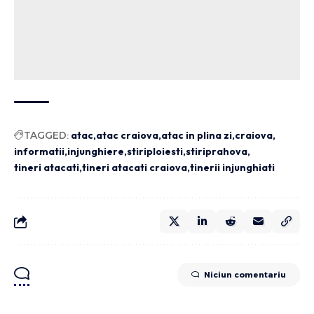
TAGGED:
atac
atac craiova
atac in plina zi
craiova
informatii
injunghiere
stiriploiesti
stiriprahova
tineri atacati
tineri atacati craiova
tinerii injunghiati
Niciun comentariu