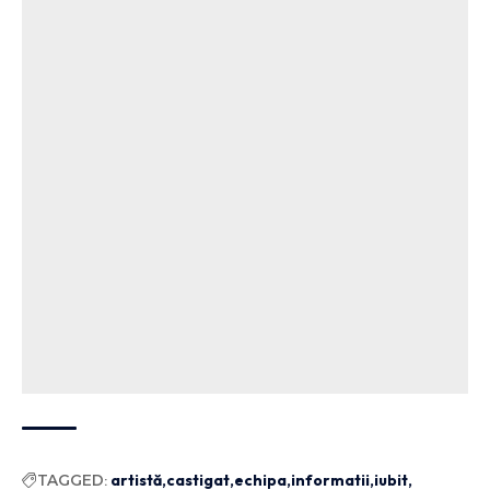
TAGGED:
artistă
castigat
echipa
informatii
iubit