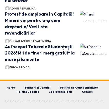
noi decese
ADMIN REPUBLIKA
Protest de amploare în Capitală!
Minerii vin pentru a-și cere
ACTUALITATE
drepturile/ Vezi lista
revendicărilor
DUDAU ANDREEA VALENTINA
Au început Taberele Studențești
2026! Mii de tineri merg gratuit la
ACTUALITATE
mare și la munte
ERIKA STOICA
Home
Termeni și Condiții
Politica de Confidențialitate
Politica Cookies
Cod deontologic
Contact