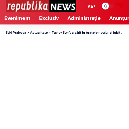
Aa
Eveniment
Exclusiv
Administrație
Anunțur
Stiri Prahova
>
Actualitate
>
Taylor Swift a sărit în brațele noului ei iubit pe terenul de la Super Bowl, după ce echipa acestuia a câștigat meciul