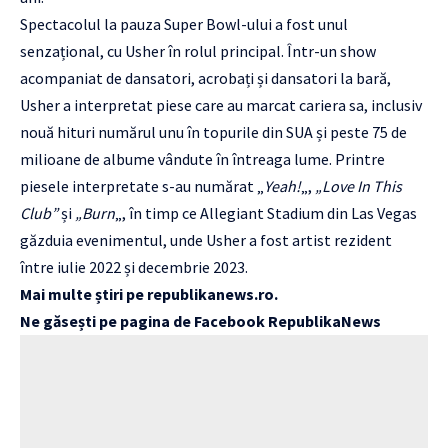
Spectacolul la pauza Super Bowl-ului a fost unul
senzațional, cu Usher în rolul principal. Într-un show
acompaniat de dansatori, acrobați și dansatori la bară,
Usher a interpretat piese care au marcat cariera sa, inclusiv
nouă hituri numărul unu în topurile din SUA și peste 75 de
milioane de albume vândute în întreaga lume. Printre
piesele interpretate s-au numărat „
Yeah!
„,
„Love In This
Club”
și
„Burn
„, în timp ce Allegiant Stadium din Las Vegas
găzduia evenimentul, unde Usher a fost artist rezident
între iulie 2022 și decembrie 2023.
Mai multe știri pe
republikanews.ro
.
Ne găsești pe pagina de Facebook
RepublikaNews