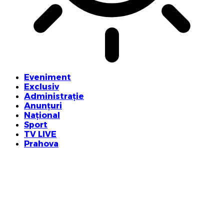
Eveniment
Exclusiv
Administrație
Anunțuri
Național
Sport
TV LIVE
Prahova