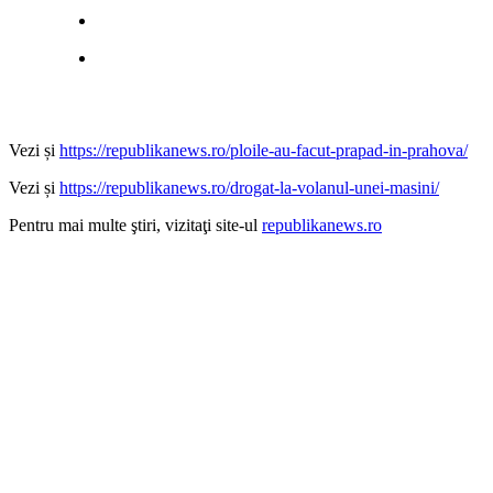
Vezi și
https://republikanews.ro/ploile-au-facut-prapad-in-prahova/
Vezi și
https://republikanews.ro/drogat-la-volanul-unei-masini/
Pentru mai multe ştiri, vizitaţi site-ul
republikanews.ro