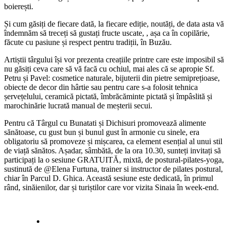
boierești.
Și cum găsiți de fiecare dată, la fiecare ediție, noutăți, de data asta vă
îndemnăm să treceți să gustați fructe uscate, , așa ca în copilărie,
făcute cu pasiune și respect pentru tradiții, în Buzău.
Artiștii târgului își vor prezenta creațiile printre care este imposibil să
nu găsiți ceva care să vă facă cu ochiul, mai ales că se apropie Sf.
Petru și Pavel: cosmetice naturale, bijuterii din pietre semiprețioase,
obiecte de decor din hârtie sau pentru care s-a folosit tehnica
șervețelului, ceramică pictată, îmbrăcăminte pictată și împâslită și
marochinărie lucrată manual de meșterii secui.
Pentru că Târgul cu Bunatati și Dichisuri promovează alimente
sănătoase, cu gust bun și bunul gust în armonie cu sinele, era
obligatoriu să promoveze și mișcarea, ca element esențial al unui stil
de viață sănătos. Așadar, sâmbătă, de la ora 10.30, sunteți invitați să
participați la o sesiune GRATUITĂ, mixtă, de postural-pilates-yoga,
sustinută de @Elena Furtuna, trainer si instructor de pilates postural,
chiar în Parcul D. Ghica. Această sesiune este dedicată, în primul
rând, sinăienilor, dar și turiștilor care vor vizita Sinaia în week-end.