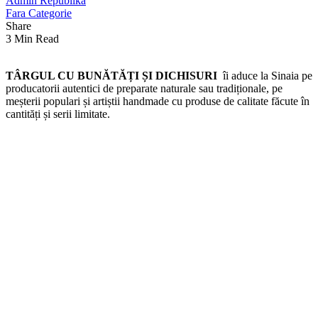
Admin Republika
Fara Categorie
Share
3 Min Read
TÂRGUL CU BUNĂTĂȚI ȘI DICHISURI
îi aduce la Sinaia pe
producatorii autentici de preparate naturale sau tradiționale, pe
meșterii populari și artiștii handmade cu produse de calitate făcute în
cantități și serii limitate.