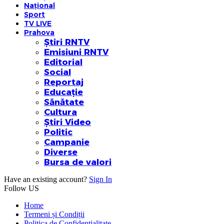
Național
Sport
TV LIVE
Prahova
Știri RNTV
Emisiuni RNTV
Editorial
Social
Reportaj
Educație
Sănătate
Cultura
Știri Video
Politic
Campanie
Diverse
Bursa de valori
Have an existing account?
Sign In
Follow US
Home
Termeni și Condiții
Politica de Confidențialitate