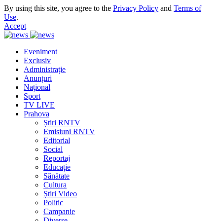
By using this site, you agree to the
Privacy Policy
and
Terms of
Use
.
Accept
Eveniment
Exclusiv
Administrație
Anunțuri
Național
Sport
TV LIVE
Prahova
Știri RNTV
Emisiuni RNTV
Editorial
Social
Reportaj
Educație
Sănătate
Cultura
Știri Video
Politic
Campanie
Diverse