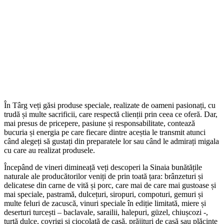
În Târg veți găsi produse speciale, realizate de oameni pasionați, cu
trudă și multe sacrificii, care respectă clienții prin ceea ce oferă. Dar,
mai presus de pricepere, pasiune și responsabilitate, contează
bucuria și energia pe care fiecare dintre aceștia le transmit atunci
când alegeți să gustați din preparatele lor sau când le admirați migala
cu care au realizat produsele.
Începând de vineri dimineață veți descoperi la Sinaia bunătățile
naturale ale producătorilor veniți de prin toată țara: brânzeturi și
delicatese din carne de vită și porc, care mai de care mai gustoase și
mai speciale, pastramă, dulcețuri, siropuri, compoturi, gemuri și
multe feluri de zacuscă, vinuri speciale în ediție limitată, miere și
deserturi turcești – baclavale, sarailii, halepuri, güzel, chiușcozi -,
turtă dulce, covrigi și ciocolată de casă, prăjituri de casă sau plăcinte