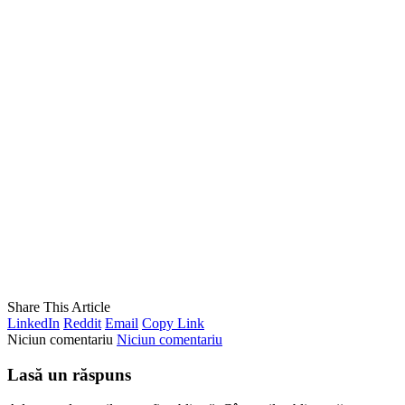
Share This Article
LinkedIn
Reddit
Email
Copy Link
Niciun comentariu
Niciun comentariu
Lasă un răspuns