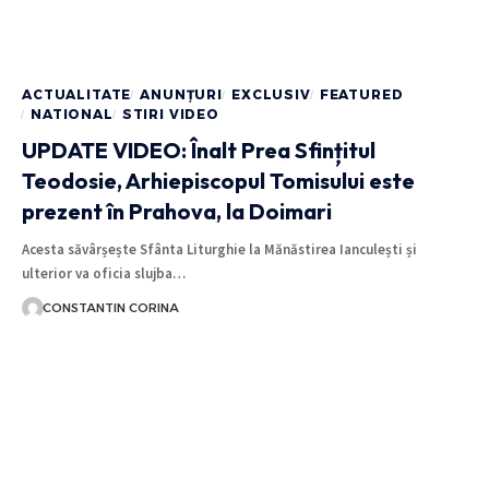
ACTUALITATE
ANUNȚURI
EXCLUSIV
FEATURED
NATIONAL
STIRI VIDEO
UPDATE VIDEO: Înalt Prea Sfințitul
Teodosie, Arhiepiscopul Tomisului este
prezent în Prahova, la Doimari
Acesta săvârșește Sfânta Liturghie la Mănăstirea Ianculești și
ulterior va oficia slujba…
CONSTANTIN CORINA