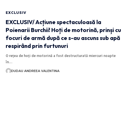
EXCLUSIV
EXCLUSIV/ Acțiune spectaculoasă la
Poienarii Burchii! Hoți de motorină, prinși cu
focuri de armă după ce s-au ascuns sub apă
respirând prin furtunuri
O rețea de hoți de motorină a fost destructurată miercuri noapte
în…
DUDAU ANDREEA VALENTINA