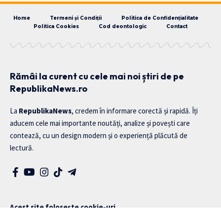
Home
Termeni și Condiții
Politica de Confidențialitate
Politica Cookies
Cod deontologic
Contact
Rămâi la curent cu cele mai noi știri de pe
RepublikaNews.ro
La
RepublikaNews
, credem în informare corectă și rapidă. Îți
aducem cele mai importante noutăți, analize și povești care
contează, cu un design modern și o experiență plăcută de
lectură.
Acest site folosește cookie-uri
Le utilizăm pentru a-ți oferi o experiență personalizată și pentru a