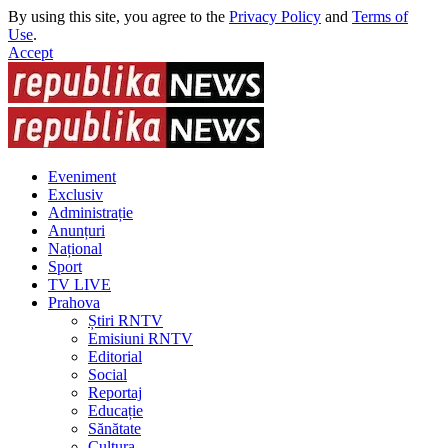
By using this site, you agree to the
Privacy Policy
and
Terms of
Use
.
Accept
Eveniment
Exclusiv
Administrație
Anunțuri
Național
Sport
TV LIVE
Prahova
Știri RNTV
Emisiuni RNTV
Editorial
Social
Reportaj
Educație
Sănătate
Cultura