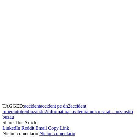
TAGGED:
accident
accident pe dn2
accident
rutier
autotren
buzau
dn2
informatii
racoviteni
ramnicu sarat - buzau
stiri
buzau
Share This Article
LinkedIn
Reddit
Email
Copy Link
Niciun comentariu
Niciun comentariu