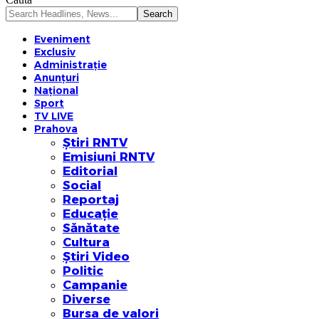
Eveniment
Exclusiv
Administrație
Anunțuri
Național
Sport
TV LIVE
Prahova
Știri RNTV
Emisiuni RNTV
Editorial
Social
Reportaj
Educație
Sănătate
Cultura
Știri Video
Politic
Campanie
Diverse
Bursa de valori