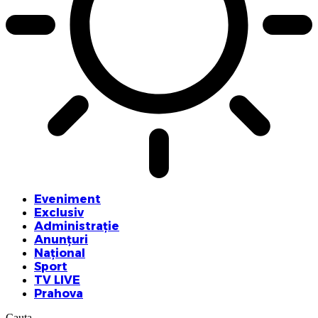
Eveniment
Exclusiv
Administrație
Anunțuri
Național
Sport
TV LIVE
Prahova
Cauta