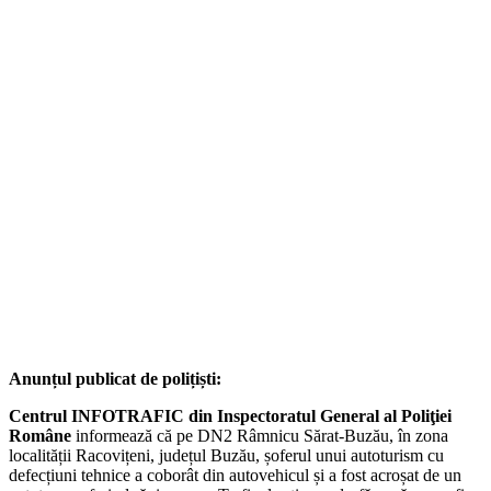
Anunțul publicat de polițiști:
Centrul INFOTRAFIC din Inspectoratul General al Poliţiei
Române
informează că pe DN2 Râmnicu Sărat-Buzău, în zona
localității Racovițeni, județul Buzău, șoferul unui autoturism cu
defecțiuni tehnice a coborât din autovehicul și a fost acroșat de un