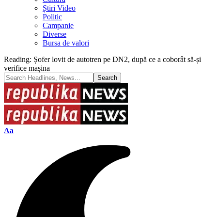
Știri Video
Politic
Campanie
Diverse
Bursa de valori
Reading:
Șofer lovit de autotren pe DN2, după ce a coborât să-și
verifice mașina
Font
Aa
Resizer