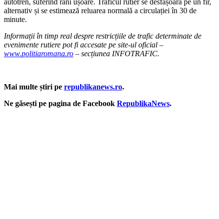
autotren, suferind răni ușoare. Traficul rutier se desfășoară pe un fir,
alternativ și se estimează reluarea normală a circulației în 30 de
minute.
Informații în timp real despre restricțiile de trafic determinate de
evenimente rutiere pot fi accesate pe site-ul oficial –
www.politiaromana.ro
– secțiunea INFOTRAFIC.
Mai multe știri pe
republikanews.ro
.
Ne găsești pe pagina de Facebook
RepublikaNews
.