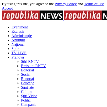
By using this site, you agree to the
Privacy Policy
and
Terms of Use
.
Accept
Eveniment
Exclusiv
Administrație
Anunțuri
Național
Sport
TV LIVE
Prahova
Știri RNTV
Emisiuni RNTV
Editorial
Social
Reportaj
Educație
Sănătate
Cultura
Știri Video
Politic
Campanie