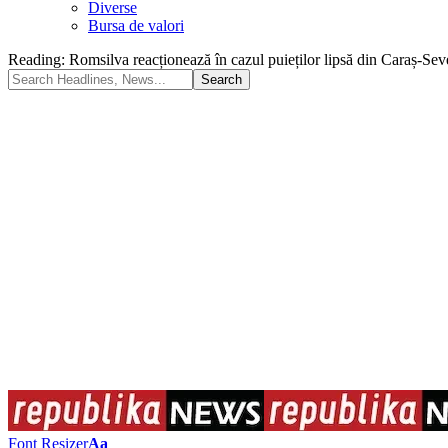
Diverse
Bursa de valori
Reading:
Romsilva reacționează în cazul puieților lipsă din Caraș-Sever
Font Resizer
Aa