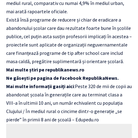
mediul rural, comparativ cu numai 4,9% în mediul urban,
mai arată rapoartele oficiale.
Există însă programe de reducere și chiar de eradicare a
abandonului școlar care dau rezultate foarte bune în școlile
publice, cel puțin asta susțin profesorii implicați în acestea –
proiectele sunt aplicate de organizații neguvernamentale
care finanțează programe de tip after school care includ
masa caldă, pregătire suplimentară și orientare școlară.
Mai multe știri pe
republikanews.ro
Ne găsești pe pagina de Facebook
RepublikaNews
.
Mai multe informații gasiți aici
:
Peste 320 de mii de copii au
abandonat școala în generațile care au terminat clasa a
VIII-a în ultimii 10 ani, un număr echivalent cu populația
Clujului / În mediul rural o cincime dintr-o generație „se
pierde” în primii 8 ani de școală – Edupedu.ro