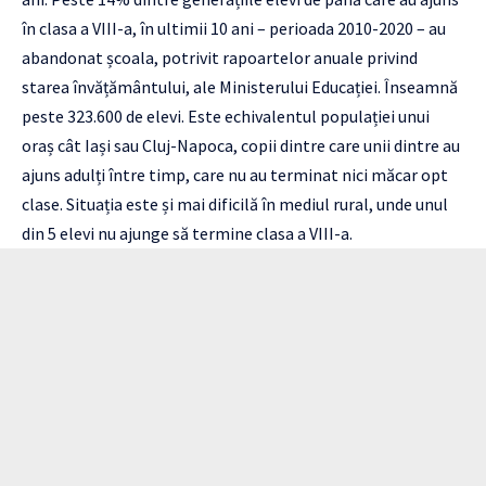
în clasa a VIII-a, în ultimii 10 ani – perioada 2010-2020 – au
abandonat școala, potrivit
rapoartelor anuale privind
starea învățământului
, ale Ministerului Educației. Înseamnă
peste 323.600 de elevi. Este echivalentul populației unui
oraș cât Iași sau Cluj-Napoca, copii dintre care unii dintre au
ajuns adulți între timp, care nu au terminat nici măcar opt
clase. Situația este și mai dificilă în mediul rural, unde unul
din 5 elevi nu ajunge să termine clasa a VIII-a.