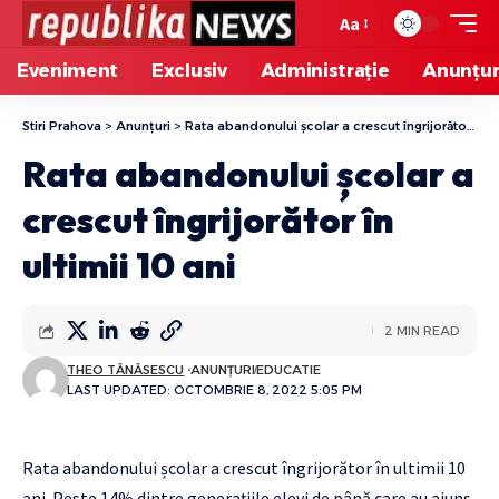
Aa
Eveniment
Exclusiv
Administrație
Anunțur
Stiri Prahova
>
Anunțuri
>
Rata abandonului școlar a crescut îngrijorător în ultimii 10 ani
Rata abandonului școlar a
crescut îngrijorător în
ultimii 10 ani
2 MIN READ
THEO TĂNĂSESCU
ANUNȚURI
EDUCATIE
LAST UPDATED: OCTOMBRIE 8, 2022 5:05 PM
Rata abandonului școlar a crescut îngrijorător în ultimii 10
ani. Peste 14% dintre generațiile elevi de până care au ajuns