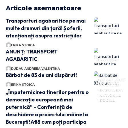
Articole asemanatoare
Transporturi agabaritice pe mai
multe drumuri din țară! Șoferii,
ANUNȚURI
atenționați asupra restricțiilor
ERIKA STOICA
ANUNȚ: TRANSPORT
AGABARITIC
ANUNȚURI
DUDAU ANDREEA VALENTINA
Bărbat de 83 de ani dispărut!
ACTUALITATE
ANUNȚURI
ERIKA STOICA
ANUNȚURI
EVENIMENT
„Împuternicirea tinerilor pentru o
NATIONAL
democrație europeană mai
SOCIAL
puternică” – Conferință de
deschidere a proiectului mâine la
București! Află cum poți participa