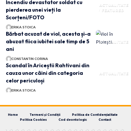
Incendiu devastator soldat cu
ACTUALITATE
pierderea unei vieți la
FEATURED
Scorțeni/FOTO
ERIKA STOICA
Bărbat acuzat de viol, acesta și-a
abuzat fiica iubitei sale timp de 5
ACTUALITATE
ani
CONSTANTIN CORINA
Scandal în Ariceștii Rahtivani din
cauza unor câini din categoria
ACTUALITATE
celor periculoși
ERIKA STOICA
Home
Termeni și Condiții
Politica de Confidențialitate
Politica Cookies
Cod deontologic
Contact