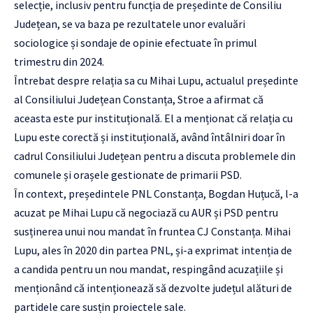
selecție, inclusiv pentru funcția de președinte de Consiliu
Județean, se va baza pe rezultatele unor evaluări
sociologice și sondaje de opinie efectuate în primul
trimestru din 2024.
Întrebat despre relația sa cu Mihai Lupu, actualul președinte
al Consiliului Județean Constanța, Stroe a afirmat că
aceasta este pur instituțională. El a menționat că relația cu
Lupu este corectă și instituțională, având întâlniri doar în
cadrul Consiliului Județean pentru a discuta problemele din
comunele și orașele gestionate de primarii PSD.
În context, președintele PNL Constanța, Bogdan Huțucă, l-a
acuzat pe Mihai Lupu că negociază cu AUR și PSD pentru
susținerea unui nou mandat în fruntea CJ Constanța. Mihai
Lupu, ales în 2020 din partea PNL, și-a exprimat intenția de
a candida pentru un nou mandat, respingând acuzațiile și
menționând că intenționează să dezvolte județul alături de
partidele care susțin proiectele sale.