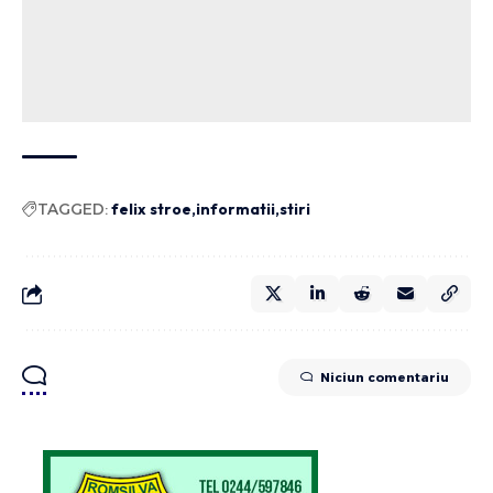
TAGGED:
felix stroe
informatii
stiri
Niciun comentariu