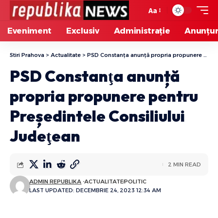
Aa
Eveniment
Exclusiv
Administrație
Anunțur
Stiri Prahova
>
Actualitate
>
PSD Constanţa anunță propria propunere pentru Președintele Consiliului Judeţean
PSD Constanţa anunță
propria propunere pentru
Președintele Consiliului
Judeţean
2 MIN READ
ADMIN REPUBLIKA
ACTUALITATE
POLITIC
LAST UPDATED: DECEMBRIE 24, 2023 12:34 AM