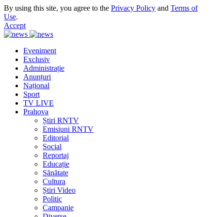
By using this site, you agree to the
Privacy Policy
and
Terms of
Use
.
Accept
Eveniment
Exclusiv
Administrație
Anunțuri
Național
Sport
TV LIVE
Prahova
Știri RNTV
Emisiuni RNTV
Editorial
Social
Reportaj
Educație
Sănătate
Cultura
Știri Video
Politic
Campanie
Diverse