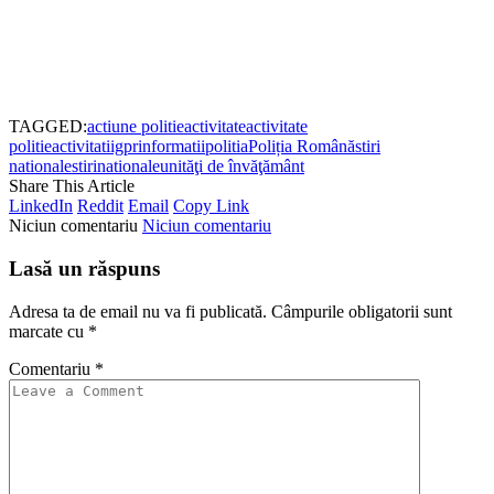
TAGGED:
actiune politie
activitate
activitate
politie
activitati
igpr
informatii
politia
Poliția Română
stiri
nationale
stirinationale
unităţi de învăţământ
Share This Article
LinkedIn
Reddit
Email
Copy Link
Niciun comentariu
Niciun comentariu
Lasă un răspuns
Adresa ta de email nu va fi publicată.
Câmpurile obligatorii sunt
marcate cu
*
Comentariu
*