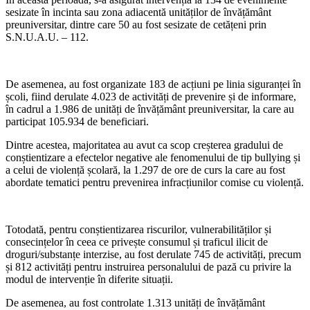
sesizate în incinta sau zona adiacentă unităților de învățământ
preuniversitar, dintre care 50 au fost sesizate de cetățeni prin
S.N.U.A.U. – 112.
De asemenea, au fost organizate 183 de acțiuni pe linia siguranței în
școli, fiind derulate 4.023 de activități de prevenire și de informare,
în cadrul a 1.986 de unități de învățământ preuniversitar, la care au
participat 105.934 de beneficiari.
Dintre acestea, majoritatea au avut ca scop creșterea gradului de
conștientizare a efectelor negative ale fenomenului de tip bullying și
a celui de violență școlară, la 1.297 de ore de curs la care au fost
abordate tematici pentru prevenirea infracțiunilor comise cu violență.
Totodată, pentru conștientizarea riscurilor, vulnerabilităților și
consecințelor în ceea ce privește consumul și traficul ilicit de
droguri/substanțe interzise, au fost derulate 745 de activități, precum
și 812 activități pentru instruirea personalului de pază cu privire la
modul de intervenție în diferite situații.
De asemenea, au fost controlate 1.313 unități de învățământ