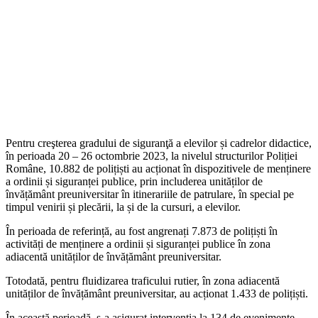
Pentru creşterea gradului de siguranţă a elevilor și cadrelor didactice,
în perioada 20 – 26 octombrie 2023, la nivelul structurilor Poliției
Române, 10.882 de polițiști au acționat în dispozitivele de menținere
a ordinii și siguranței publice, prin includerea unităților de
învățământ preuniversitar în itinerariile de patrulare, în special pe
timpul venirii și plecării, la și de la cursuri, a elevilor.
În perioada de referință, au fost angrenați 7.873 de polițiști în
activități de menținere a ordinii și siguranței publice în zona
adiacentă unităților de învățământ preuniversitar.
Totodată, pentru fluidizarea traficului rutier, în zona adiacentă
unităților de învățământ preuniversitar, au acționat 1.433 de polițiști.
În această perioadă, s-a asigurat intervenția la 134 de evenimente