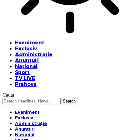
Eveniment
Exclusiv
Administrație
Anunțuri
Național
Sport
TV LIVE
Prahova
Cauta
Eveniment
Exclusiv
Administrație
Anunțuri
Național