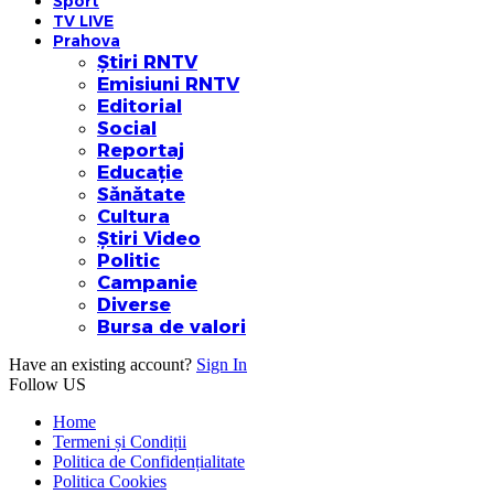
Sport
TV LIVE
Prahova
Știri RNTV
Emisiuni RNTV
Editorial
Social
Reportaj
Educație
Sănătate
Cultura
Știri Video
Politic
Campanie
Diverse
Bursa de valori
Have an existing account?
Sign In
Follow US
Home
Termeni și Condiții
Politica de Confidențialitate
Politica Cookies