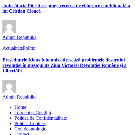
Judecătoria Pitești respinge cererea de eliberare condiționată a
lui Cristian Cioacă
Admin Republika
Actualitate
Politic
Președintele Klaus Iohannis adresează problemele dosarului
revoluției în mesajul de Ziua Victoriei Revoluției Române și a
Libertății
Admin Republika
Home
Termeni și Condiții
Politica de Confidențialitate
Politica Cookies
Cod deontologic
Contact