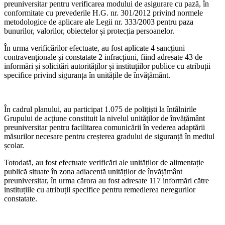
preuniversitar pentru verificarea modului de asigurare cu pază, în
conformitate cu prevederile H.G. nr. 301/2012 privind normele
metodologice de aplicare ale Legii nr. 333/2003 pentru paza
bunurilor, valorilor, obiectelor și protecția persoanelor.
În urma verificărilor efectuate, au fost aplicate 4 sancțiuni
contravenționale și constatate 2 infracțiuni, fiind adresate 43 de
informări și solicitări autorităților și instituțiilor publice cu atribuții
specifice privind siguranța în unitățile de învățământ.
În cadrul planului, au participat 1.075 de polițiști la întâlnirile
Grupului de acțiune constituit la nivelul unităților de învățământ
preuniversitar pentru facilitarea comunicării în vederea adaptării
măsurilor necesare pentru creșterea gradului de siguranță în mediul
școlar.
Totodată, au fost efectuate verificări ale unităților de alimentație
publică situate în zona adiacentă unităților de învățământ
preuniversitar, în urma cărora au fost adresate 117 informări către
instituțiile cu atribuții specifice pentru remedierea neregurilor
constatate.