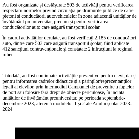
Au fost organizate și desfășurate 593 de activități pentru verificarea
respectării normelor privind circulația pe drumurile publice de către
pietoni și conducătorii autovehiculelor în zona adiacentă unităților de
învățământ preuniversitar, precum și pentru verificarea
conducătorilor auto care asigură transportul școlar.
În cadrul activităților derulate, au fost verificați 2.185 de conducători
auto, dintre care 503 care asigură transportul școlar, fiind aplicate
412 sancțiuni contravenționale și constatate 2 infracțiuni la regimul
rutier.
Totodată, au fost continuate activitățile preventive pentru elevi, dar și
pentru informarea cadrelor didactice și a părinților/reprezentanților
legali ai elevilor, prin intermediul Campaniei de prevenire a faptelor
de port sau folosire fără drept de obiecte periculoase, în incinta
unităților de învățământ preuniversitar, pe perioada septembrie-
decembrie 2023, aferentă modulelor 1 și 2 ale Anului școlar 2023-
2024.