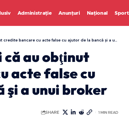
lusiv
Administrație
Anunțuri
Național
Sport
redite bancare cu acte false cu ajutor de la bancă şi a unui broker
i că au obţinut
u acte false cu
 şi a unui broker
SHARE
1 MIN READ