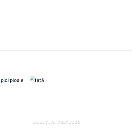
ANUNȚURI
FEATURED