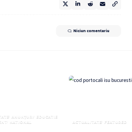
Niciun comentariu
TATE
ANUNȚURI
EDUCATIE
ENT
NATIONAL
ACTUALITATE
FEATURED