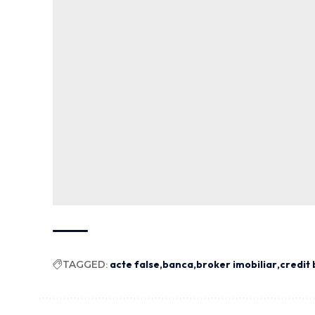
TAGGED:
acte false
banca
broker imobiliar
credit