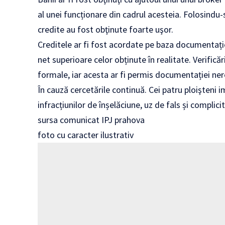
al unei funcționare din cadrul acesteia. Folosindu
credite au fost obţinute foarte uşor.
Creditele ar fi fost acordate pe baza documentației c
net superioare celor obținute în realitate. Verificăr
formale, iar acesta ar fi permis documentației ner
În cauză cercetările continuă. Cei patru ploişteni i
infracțiunilor de înșelăciune, uz de fals și complici
sursa comunicat IPJ prahova
foto cu caracter ilustrativ