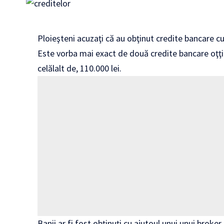
Ploieşteni acuzaţi că au obţinut credite bancare cu 
Este vorba mai exact de două credite bancare oţţin
celălalt de, 110.000 lei.
Banii ar fi fost obţinuţi cu ajutoul unui unui broker