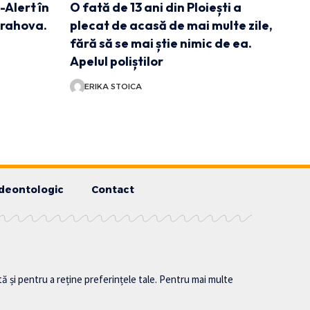
-Alert în
O fată de 13 ani din Ploiești a
Prahova.
plecat de acasă de mai multe zile,
fără să se mai știe nimic de ea.
Apelul poliștilor
ERIKA STOICA
deontologic
Contact
tă și pentru a reține preferințele tale. Pentru mai multe