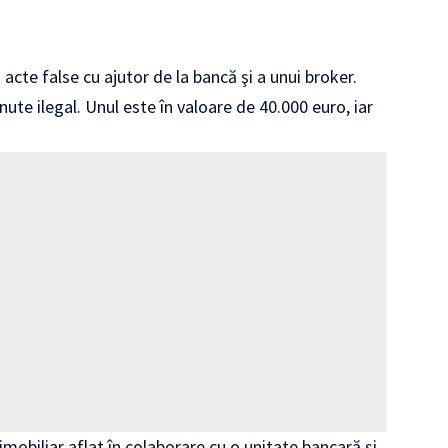
acte false cu ajutor de la bancă şi a unui broker.
ute ilegal. Unul este în valoare de 40.000 euro, iar
 imobiliar aflat în colaborare cu o unitate bancară și