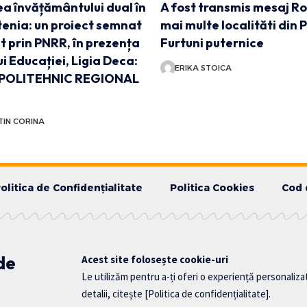
a învățământului dual în
A fost transmis mesaj Ro
enia: un proiect semnat
mai multe localităti din 
at prin PNRR, în prezența
Furtuni puternice
ui Educației, Ligia Deca:
ERIKA STOICA
POLITEHNIC REGIONAL
IN CORINA
olitica de Confidențialitate
Politica Cookies
Cod 
 de
Acest site folosește cookie-uri
Le utilizăm pentru a-ți oferi o experiență personaliza
detalii, citește
[Politica de confidențialitate]
.