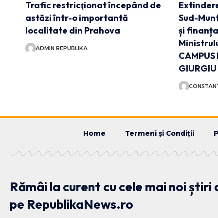
Trafic restricţionat începând de
Extindere
astăzi într-o importantă
Sud-Munt
localitate din Prahova
și finanț
Ministrul
ADMIN REPUBLIKA
CAMPUS 
GIURGIU
CONSTANT
Home
Termeni și Condiții
P
Rămâi la curent cu cele mai noi știri
pe RepublikaNews.ro