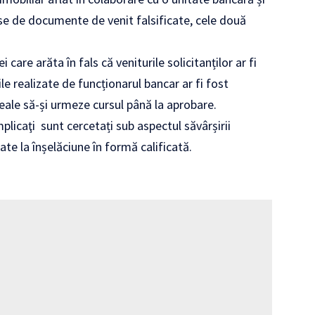
-se de documente de venit falsificate, cele două
are arăta în fals că veniturile solicitanților ar fi
ile realizate de funcționarul bancar ar fi fost
eale să-și urmeze cursul până la aprobare.
mplicaţi sunt cercetați sub aspectul săvârșirii
tate la înșelăciune în formă calificată.