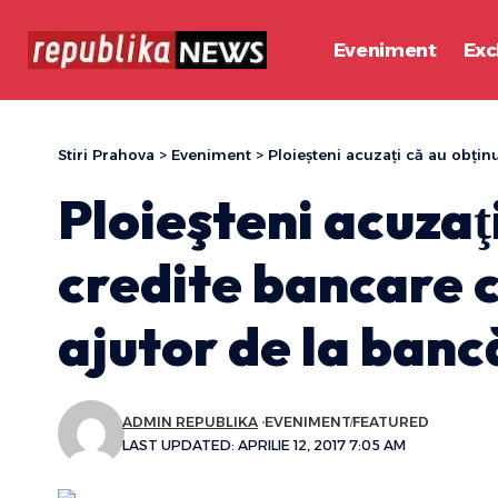
Eveniment
Exc
Stiri Prahova
>
Eveniment
>
Ploieşteni acuzaţi că au obţinut c
Ploieşteni acuzaţ
credite bancare c
ajutor de la bancă
ADMIN REPUBLIKA
EVENIMENT
FEATURED
LAST UPDATED: APRILIE 12, 2017 7:05 AM