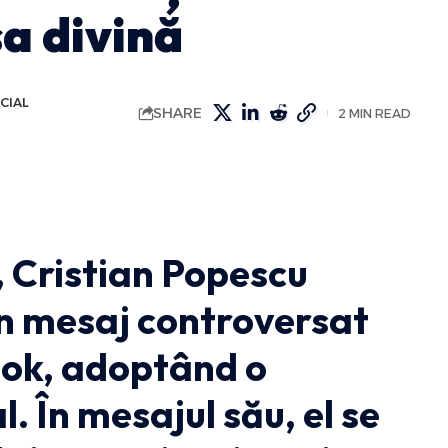
sa divină
CIAL
SHARE
2 MIN READ
, Cristian Popescu
un mesaj controversat
ok, adoptând o
l. În mesajul său, el se