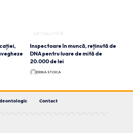
ACTUALITATE
cației,
Inspectoare în muncă, reținută de
ravegheze
DNA pentru luare de mită de
20.000 de lei
ERIKA STOICA
deontologic
Contact