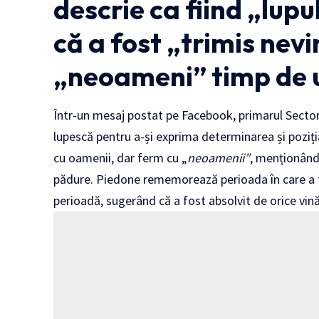
descrie ca fiind „lupu
că a fost „trimis nev
„neoameni” timp de u
Într-un mesaj postat pe Facebook, primarul Sector
lupescă pentru a-și exprima determinarea și poziția 
cu oamenii, dar ferm cu „
neoamenii”
, menționând 
pădure. Piedone rememorează perioada în care a f
perioadă, sugerând că a fost absolvit de orice vină