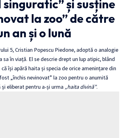
l singuratic” și susține
inovat la zoo” de către
n an și o lună
ului 5, Cristian Popescu Piedone, adoptă o analogie
sa în viață. El se descrie drept un lup atipic, blând
că își apără haita și specia de orice amenințare din
ost „închis nevinovat” la zoo pentru o anumită
 și eliberat pentru a-și urma
„haita divină”
.