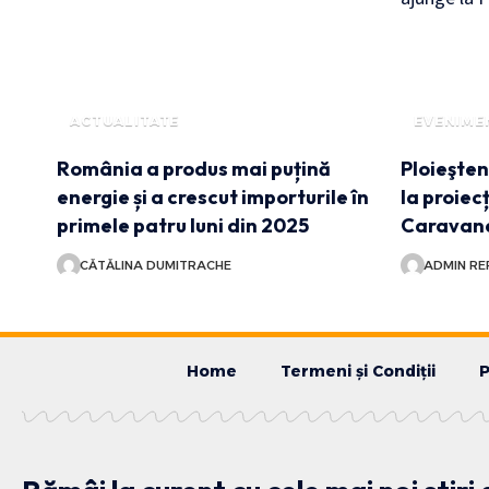
ACTUALITATE
EVENIME
România a produs mai puțină
Ploieşteni
energie și a crescut importurile în
la proiecț
primele patru luni din 2025
Caravane
CĂTĂLINA DUMITRACHE
ADMIN RE
Home
Termeni și Condiții
P