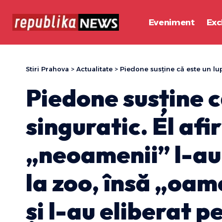
Eveniment
Exc
Stiri Prahova
>
Actualitate
>
Piedone susține că este un lup singuratic. El afirmă că „neoame
Piedone susține c
singuratic. El afi
„neoamenii” l-au
la zoo, însă „oam
și l-au eliberat p