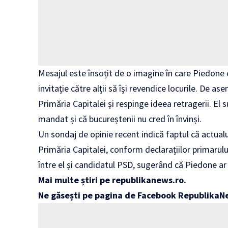
Mesajul este însoțit de o imagine în care Piedone 
invitație către alții să își revendice locurile. De
Primăria Capitalei și respinge ideea retragerii. El 
mandat și că bucureștenii nu cred în învinși.
Un sondaj de opinie recent indică faptul că actualul
Primăria Capitalei, conform declarațiilor primarul
între el și candidatul PSD, sugerând că Piedone ar
Mai multe știri pe
republikanews.ro
.
Ne găsești pe pagina de Facebook
RepublikaN