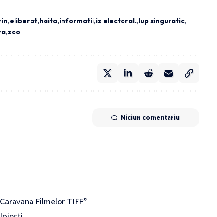
vin
eliberat
haita
informatii
iz electoral.
lup singuratic
va
zoo
Niciun comentariu