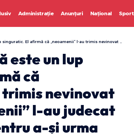
lusiv
Administrație
Anunțuri
Național
Sport
nii” l-au trimis nevinovat la zoo, însă „oamenii” l-au judecat și l-au eliberat pentru a-și urma destinul în haita sa divină
ă este un lup
rmă că
 trimis nevinovat
enii” l-au judecat
entru a-și urma