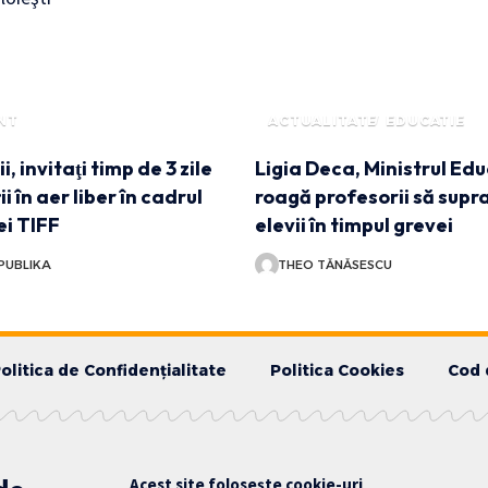
NT
ACTUALITATE
EDUCATIE
i, invitaţi timp de 3 zile
Ligia Deca, Ministrul Edu
ii în aer liber în cadrul
roagă profesorii să sup
i TIFF
elevii în timpul grevei
PUBLIKA
THEO TĂNĂSESCU
olitica de Confidențialitate
Politica Cookies
Cod 
Acest site folosește cookie-uri