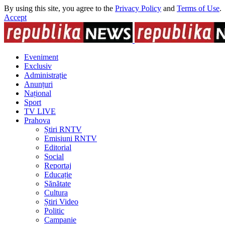
By using this site, you agree to the
Privacy Policy
and
Terms of Use
.
Accept
Eveniment
Exclusiv
Administrație
Anunțuri
Național
Sport
TV LIVE
Prahova
Știri RNTV
Emisiuni RNTV
Editorial
Social
Reportaj
Educație
Sănătate
Cultura
Știri Video
Politic
Campanie