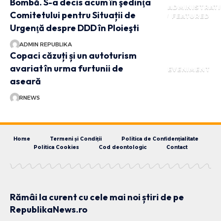
Bombă. S-a decis acum în şedinţa
ADMINISTRATI
Comitetului pentru Situații de
FEATURED
Urgenţă despre DDD în Ploieşti
ADMIN REPUBLIKA
Copaci căzuți și un autoturism
avariat în urma furtunii de
EVENIMENT
aseară
RNEWS
Home
Termeni și Condiții
Politica de Confidențialitate
Politica Cookies
Cod deontologic
Contact
Rămâi la curent cu cele mai noi știri de pe
RepublikaNews.ro