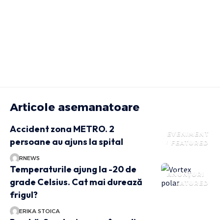
Articole asemanatoare
Accident zona METRO. 2
EVENIMENT
persoane au ajuns la spital
FEATURED
RNEWS
Temperaturile ajung la -20 de
ANUNȚURI
grade Celsius. Cat mai durează
FEATURED
frigul?
ERIKA STOICA