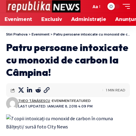
Aa
Eveniment
Exclusiv
Administrație
Anunțur
Stiri Prahova
>
Eveniment
>
Patru persoane intoxicate cu monoxid de carbon la Câmpina!
Patru persoane intoxicate
cu monoxid de carbon la
Câmpina!
1 MIN READ
THEO TĂNĂSESCU
EVENIMENT
FEATURED
LAST UPDATED: IANUARIE 8, 2018 4:09 PM