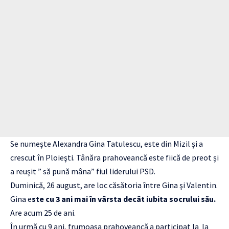
Se numeşte Alexandra Gina Tatulescu, este din Mizil şi a
crescut în Ploieşti. Tânăra prahoveancă este fiică de preot şi
a reuşit ” să pună mâna” fiul liderului PSD.
Duminică, 26 august, are loc căsătoria între Gina şi Valentin.
Gina e
ste cu 3 ani mai în vârsta decât iubita socrului său.
Are acum 25 de ani.
În urmă cu 9 ani, frumoasa prahoveancă a participat la la