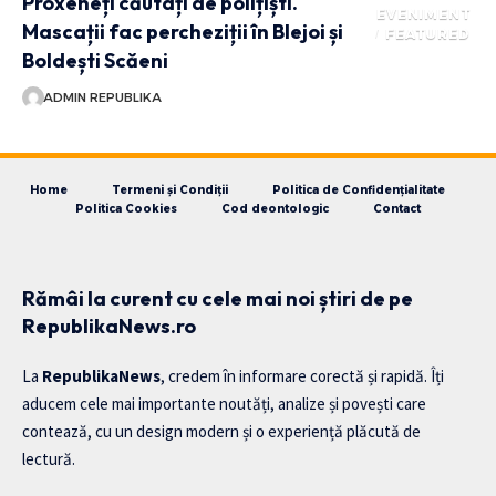
Proxeneți căutați de polițiști.
EVENIMENT
Mascații fac percheziții în Blejoi și
FEATURED
Boldești Scăeni
ADMIN REPUBLIKA
Home
Termeni și Condiții
Politica de Confidențialitate
Politica Cookies
Cod deontologic
Contact
Rămâi la curent cu cele mai noi știri de pe
RepublikaNews.ro
La
RepublikaNews
, credem în informare corectă și rapidă. Îți
aducem cele mai importante noutăți, analize și povești care
contează, cu un design modern și o experiență plăcută de
lectură.