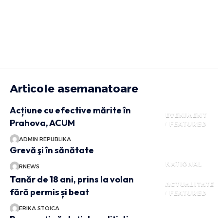
Articole asemanatoare
Acțiune cu efective mărite în
EVENIMENT
Prahova, ACUM
FEATURED
ADMIN REPUBLIKA
Grevă şi în sănătate
NATIONAL
RNEWS
Tanăr de 18 ani, prins la volan
ACTUALITATE
fără permis și beat
FEATURED
ERIKA STOICA