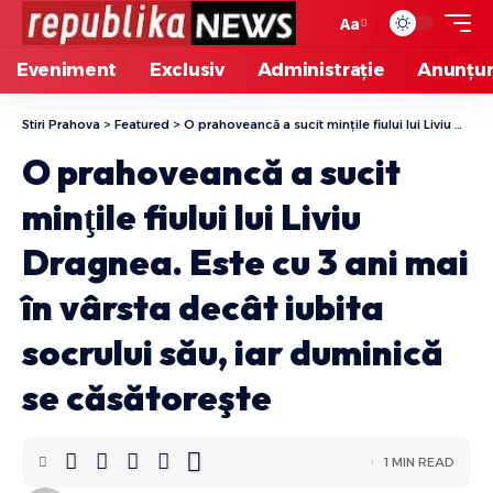
Aa
Eveniment
Exclusiv
Administrație
Anunțur
Stiri Prahova
>
Featured
>
O prahoveancă a sucit minţile fiului lui Liviu Dragnea. Este cu 3 ani mai în vârsta decât iubita socrului său, iar duminică se căsătoreşte
O prahoveancă a sucit
minţile fiului lui Liviu
Dragnea. Este cu 3 ani mai
în vârsta decât iubita
socrului său, iar duminică
se căsătoreşte
1 MIN READ