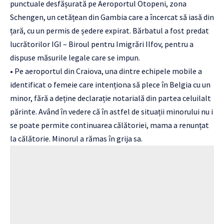
punctuale desfășurată pe Aeroportul Otopeni, zona
Schengen, un cetățean din Gambia care a încercat să iasă din
țară, cu un permis de ședere expirat. Bărbatul a fost predat
lucrătorilor IGI – Biroul pentru Imigrări Ilfov, pentru a
dispuse măsurile legale care se impun.
• Pe aeroportul din Craiova, una dintre echipele mobile a
identificat o femeie care intenționa să plece în Belgia cu un
minor, fără a deține declarație notarială din partea celuilalt
părinte. Având în vedere că în astfel de situații minorului nu i
se poate permite continuarea călătoriei, mama a renunțat
la călătorie. Minorul a rămas în grija sa.