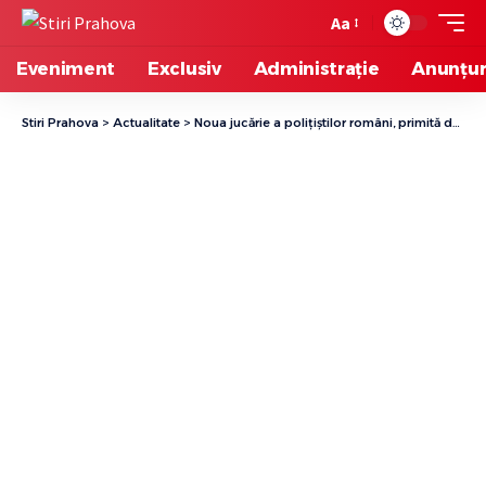
Aa
Eveniment
Exclusiv
Administrație
Anunțur
Stiri Prahova
>
Actualitate
>
Noua jucărie a polițiștilor români, primită după aderarea la Spațiul Schengen, devine un instrument vital pentru securitatea aeroporturilor