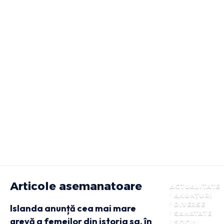
Articole asemanatoare
ACTUALITATE
ANUNȚURI
DIVERSE
Islanda anunță cea mai mare
SANATATE
grevă a femeilor din istoria sa, în
SOCIAL