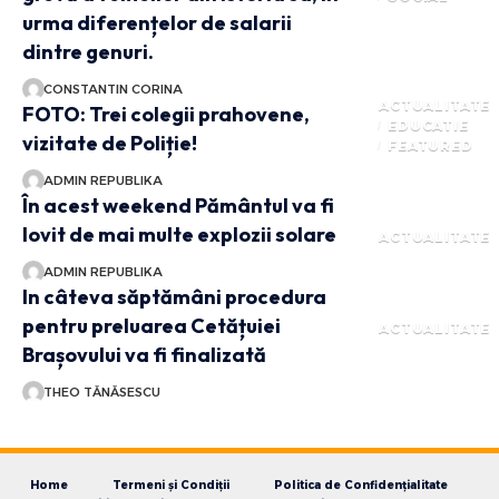
urma diferențelor de salarii
dintre genuri.
CONSTANTIN CORINA
ACTUALITATE
FOTO: Trei colegii prahovene,
EDUCATIE
vizitate de Poliție!
FEATURED
ADMIN REPUBLIKA
În acest weekend Pământul va fi
lovit de mai multe explozii solare
ACTUALITATE
ADMIN REPUBLIKA
In câteva săptămâni procedura
pentru preluarea Cetățuiei
ACTUALITATE
Brașovului va fi finalizată
THEO TĂNĂSESCU
Home
Termeni și Condiții
Politica de Confidențialitate