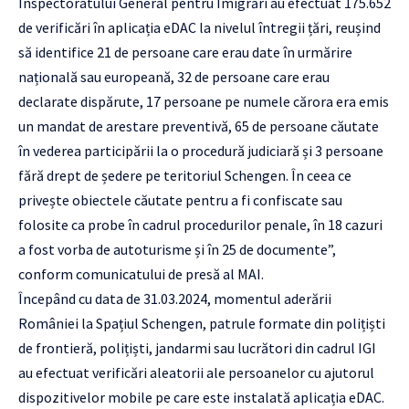
Inspectoratului General pentru Imigrări au efectuat 175.652
de verificări în aplicația eDAC la nivelul întregii țări, reușind
să identifice 21 de persoane care erau date în urmărire
națională sau europeană, 32 de persoane care erau
declarate dispărute, 17 persoane pe numele cărora era emis
un mandat de arestare preventivă, 65 de persoane căutate
în vederea participării la o procedură judiciară și 3 persoane
fără drept de ședere pe teritoriul Schengen. În ceea ce
privește obiectele căutate pentru a fi confiscate sau
folosite ca probe în cadrul procedurilor penale, în 18 cazuri
a fost vorba de autoturisme și în 25 de documente”,
conform comunicatului de presă al MAI.
Începând cu data de 31.03.2024, momentul aderării
României la Spațiul Schengen, patrule formate din polițiști
de frontieră, polițiști, jandarmi sau lucrători din cadrul IGI
au efectuat verificări aleatorii ale persoanelor cu ajutorul
dispozitivelor mobile pe care este instalată aplicația eDAC.