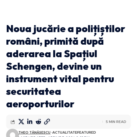
Noua jucărie a polițiștilor
români, primită după
aderarea la Spațiul
Schengen, devine un
instrument vital pentru
securitatea
aeroporturilor
5 MIN READ
THEO TĂNĂSESCU
ACTUALITATE
FEATURED