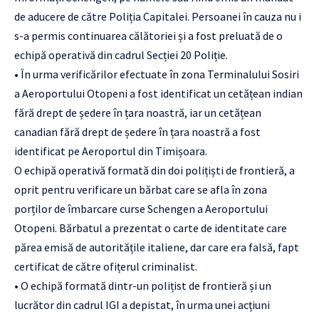
de aducere de către Poliția Capitalei. Persoanei în cauza nu i
s-a permis continuarea călătoriei și a fost preluată de o
echipă operativă din cadrul Secției 20 Poliție.
• În urma verificărilor efectuate în zona Terminalului Sosiri
a Aeroportului Otopeni a fost identificat un cetățean indian
fără drept de ședere în țara noastră, iar un cetățean
canadian fără drept de ședere în țara noastră a fost
identificat pe Aeroportul din Timișoara.
O echipă operativă formată din doi polițiști de frontieră, a
oprit pentru verificare un bărbat care se afla în zona
porților de îmbarcare curse Schengen a Aeroportului
Otopeni. Bărbatul a prezentat o carte de identitate care
părea emisă de autoritățile italiene, dar care era falsă, fapt
certificat de către ofițerul criminalist.
• O echipă formată dintr-un polițist de frontieră și un
lucrător din cadrul IGI a depistat, în urma unei acțiuni