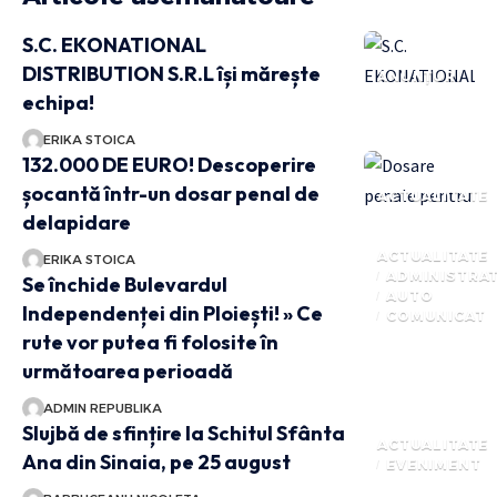
S.C. EKONATIONAL
DISTRIBUTION S.R.L își mărește
ANUNȚURI
echipa!
ERIKA STOICA
132.000 DE EURO! Descoperire
șocantă într-un dosar penal de
ACTUALITATE
delapidare
ACTUALITATE
ERIKA STOICA
ADMINISTRAT
Se închide Bulevardul
AUTO
Independenței din Ploiești! » Ce
COMUNICAT
rute vor putea fi folosite în
următoarea perioadă
ADMIN REPUBLIKA
Slujbă de sfințire la Schitul Sfânta
ACTUALITATE
Ana din Sinaia, pe 25 august
EVENIMENT