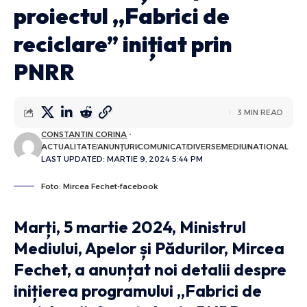
proiectul ,,Fabrici de
reciclare” inițiat prin
PNRR
3 MIN READ
CONSTANTIN CORINA
ACTUALITATE
ANUNȚURI
COMUNICAT
DIVERSE
MEDIU
NATIONAL
LAST UPDATED: MARTIE 9, 2024 5:44 PM
Foto: Mircea Fechet-facebook
Marți, 5 martie 2024, Ministrul
Mediului, Apelor și Pădurilor, Mircea
Fechet, a anunțat noi detalii despre
inițierea programului „Fabrici de