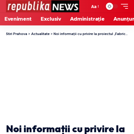
Aa
Eveniment
Exclusiv
Administrație
Anunțur
Stiri Prahova
>
Actualitate
>
Noi informații cu privire la proiectul ,,Fabrici de reciclare” inițiat prin PNRR
Noi informații cu privire la