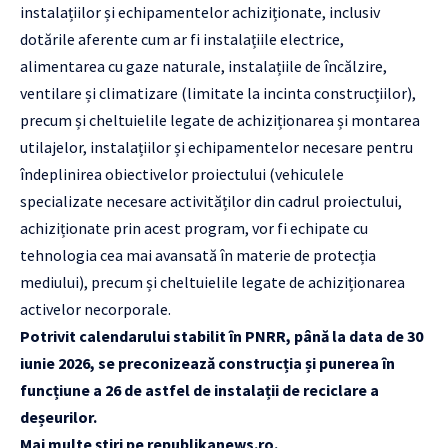
instalațiilor și echipamentelor achiziționate, inclusiv
dotările aferente cum ar fi instalațiile electrice,
alimentarea cu gaze naturale, instalațiile de încălzire,
ventilare și climatizare (limitate la incinta construcțiilor),
precum și cheltuielile legate de achiziționarea și montarea
utilajelor, instalațiilor și echipamentelor necesare pentru
îndeplinirea obiectivelor proiectului (vehiculele
specializate necesare activităților din cadrul proiectului,
achiziționate prin acest program, vor fi echipate cu
tehnologia cea mai avansată în materie de protecția
mediului), precum și cheltuielile legate de achiziționarea
activelor necorporale.
Potrivit calendarului stabilit în PNRR, până la data de 30
iunie 2026, se preconizează construcția și punerea în
funcțiune a 26 de astfel de instalații de reciclare a
deșeurilor.
Mai multe știri pe
republikanews.ro
.