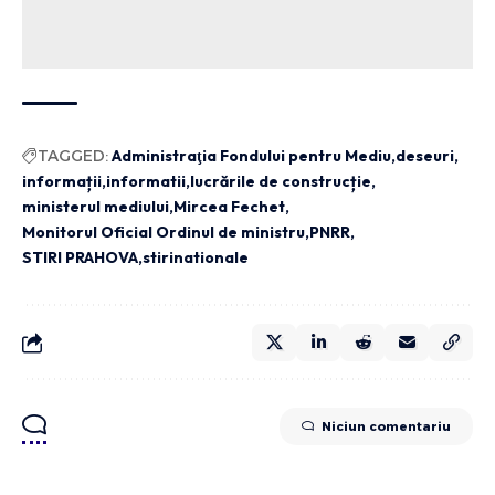
TAGGED:
Administraţia Fondului pentru Mediu
deseuri
informații
informatii
lucrările de construcție
ministerul mediului
Mircea Fechet
Monitorul Oficial Ordinul de ministru
PNRR
STIRI PRAHOVA
stirinationale
Niciun comentariu