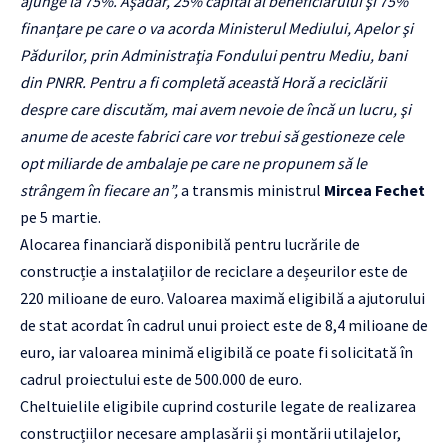
ajunge la 75%. Aşadar, 25% capital al beneficiarului şi 75%
finanţare pe care o va acorda Ministerul Mediului, Apelor şi
Pădurilor, prin Administraţia Fondului pentru Mediu, bani
din PNRR. Pentru a fi completă această Horă a reciclării
despre care discutăm, mai avem nevoie de încă un lucru, şi
anume de aceste fabrici care vor trebui să gestioneze cele
opt miliarde de ambalaje pe care ne propunem să le
strângem în fiecare an”,
a transmis ministrul
Mircea Fechet
pe 5 martie.
Alocarea financiară disponibilă pentru lucrările de
construcție a instalațiilor de reciclare a deșeurilor este de
220 milioane de euro. Valoarea maximă eligibilă a ajutorului
de stat acordat în cadrul unui proiect este de 8,4 milioane de
euro, iar valoarea minimă eligibilă ce poate fi solicitată în
cadrul proiectului este de 500.000 de euro.
Cheltuielile eligibile cuprind costurile legate de realizarea
construcțiilor necesare amplasării și montării utilajelor,