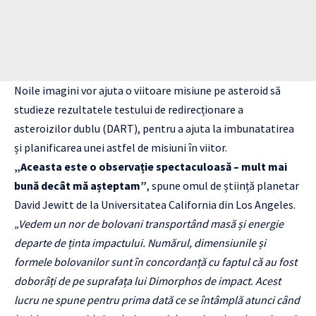
Noile imagini vor ajuta o viitoare misiune pe asteroid să
studieze rezultatele testului de redirecționare a
asteroizilor dublu (DART), pentru a ajuta la imbunatatirea
și planificarea unei astfel de misiuni în viitor.
„Aceasta este o observație spectaculoasă – mult mai
bună decât mă așteptam”
, spune omul de știință planetar
David Jewitt de la Universitatea California din Los Angeles.
„Vedem un nor de bolovani transportând masă și energie
departe de ținta impactului. Numărul, dimensiunile și
formele bolovanilor sunt în concordanță cu faptul că au fost
doborâți de pe suprafața lui Dimorphos de impact. Acest
lucru ne spune pentru prima dată ce se întâmplă atunci când