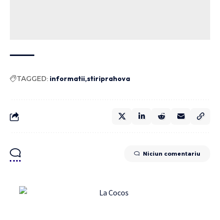
TAGGED:
informatii
stiriprahova
Niciun comentariu