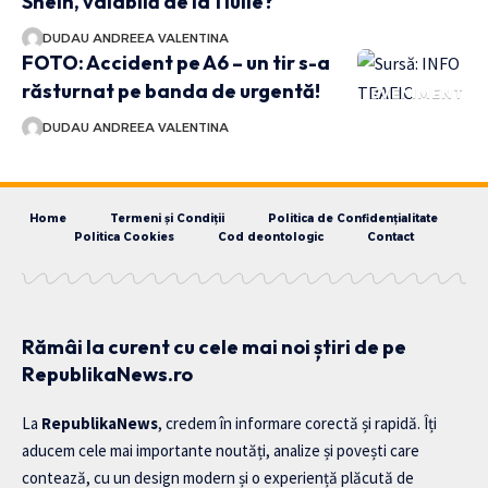
Shein, valabilă de la 1 iulie?
DUDAU ANDREEA VALENTINA
FOTO: Accident pe A6 – un tir s-a
răsturnat pe banda de urgentă!
EVENIMENT
DUDAU ANDREEA VALENTINA
Home
Termeni și Condiții
Politica de Confidențialitate
Politica Cookies
Cod deontologic
Contact
Rămâi la curent cu cele mai noi știri de pe
RepublikaNews.ro
La
RepublikaNews
, credem în informare corectă și rapidă. Îți
aducem cele mai importante noutăți, analize și povești care
contează, cu un design modern și o experiență plăcută de