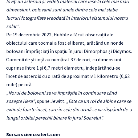
loviți un asteroid și vedeți material care iese la cele mai mari
dimensiuni. bolovanii sunt unele dintre cele mai slabe
lucruri fotografiate vreodată în interiorul sistemului nostru
solar”
.
Pe 19 decembrie 2022, Hubble a făcut observații ale
obiectului care tocmai a fost eliberat, arătând un nor de
bolovani împrăștiați în spațiu în jurul Dimorphos și Didymos.
Oamenii de știință au numărat 37 de roci, cu dimensiuni
cuprinse între 1 și 6,7 metri diametru, îndepărtându-se
încet de asteroid cu o rată de aproximativ 1 kilometru (0,62
mile) pe oră.
„Norul de bolovani se va împrăștia în continuare când
sosește Hera”
, spune Jewitt.
„Este ca un roi de albine care se
extinde foarte încet, care în cele din urmă se va răspândi de-a
lungul orbitei perechii binare în jurul Soarelui”.
Sursa:
sciencealert.com