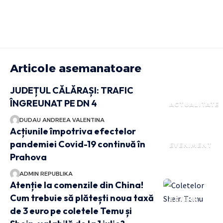
Articole asemanatoare
JUDEȚUL CĂLĂRAȘI: TRAFIC
ÎNGREUNAT PE DN 4
ACTUALITATE
DUDAU ANDREEA VALENTINA
Acțiunile împotriva efectelor
pandemiei Covid-19 continuă în
EVENIMENT
Prahova
ADMIN REPUBLIKA
Atenție la comenzile din China!
Cum trebuie să plătești noua taxă
EXTERN
de 3 euro pe coletele Temu și