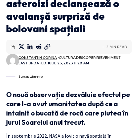
asteroizi declanșează o
avalanșă surpriză de
bolovani spațiali
2 MIN READ
CONSTANTIN CORINA
CULTURA
DESCOPERIRI
EVENIMENT
LAST UPDATED: IULIE 25, 2023 11:29 AM
Sursa: ziare.ro
O nouă observație dezvăluie efectul pe
care l-a avut umanitatea după ce a
intalnit o bucată de rocă care plutea în
jurul Soarelui anul trecut.
În septembrie 2022, NASA a lovit o navă spațială în