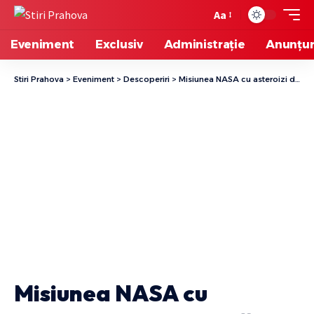
Aa
Eveniment
Exclusiv
Administrație
Anunțur
Stiri Prahova
>
Eveniment
>
Descoperiri
>
Misiunea NASA cu asteroizi declanșează o avalanșă surpriză de bolovani spațiali
Misiunea NASA cu