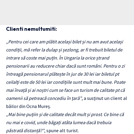
Clienti nemultumiti:
„Pentru cei care am plătit același bilet și nu am avut același
condiții, mă refer la dulap și șezlong, ar fi trebuit biletul de
intrare să coste mai puțIn. În Ungaria la orice ștrand
pensionarii au reducere chiar dacă sunt români. Pentru o zi
întreagă pensionarul plătește în jur de 30 lei iar biletul pt
ceilalți este de 50 lei iar condițiile sunt mult mai bune. Poate
mai învață și ai noștri cum se face un turism de calitate pt că
oamenii să petreacă concediu în țară”
, a susținut un client al
băilor din Ocna Mureș.
„Mai bine puțiin și de calitate decât mult și prost
.
Ce bine că
nu mai e covid, unde băgați atâta lumea dacă trebuia
păstrată distanță?”
, spune alt turist.