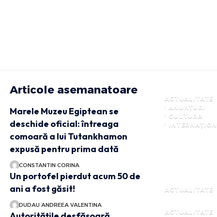
Articole asemanatoare
ACTUALITATE
ANUNȚURI
Marele Muzeu Egiptean se
CULTURA
deschide oficial: întreaga
INTERNAȚIO
comoară a lui Tutankhamon
expusă pentru prima dată
CONSTANTIN CORINA
Un portofel pierdut acum 50 de
ani a fost găsit!
ACTUALITATE
DUDAU ANDREEA VALENTINA
ACTUALITATE
Autoritățile desfășoară