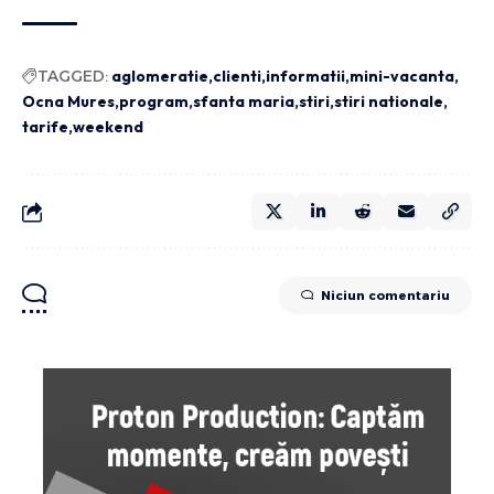
TAGGED:
aglomeratie
clienti
informatii
mini-vacanta
Ocna Mures
program
sfanta maria
stiri
stiri nationale
tarife
weekend
Niciun comentariu