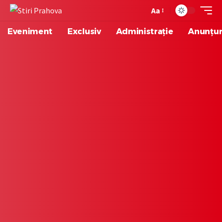
Aa
Eveniment
Exclusiv
Administrație
Anunțur