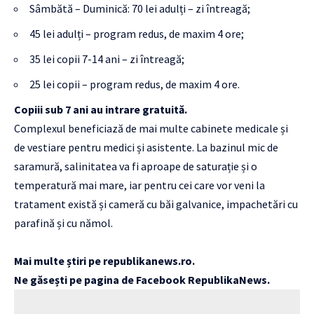
Sâmbătă – Duminică: 70 lei adulți – zi întreagă;
45 lei adulți – program redus, de maxim 4 ore;
35 lei copii 7-14 ani – zi întreagă;
25 lei copii – program redus, de maxim 4 ore.
Copiii sub 7 ani au intrare gratuită.
Complexul beneficiază de mai multe cabinete medicale și
de vestiare pentru medici și asistente. La bazinul mic de
saramură, salinitatea va fi aproape de saturație și o
temperatură mai mare, iar pentru cei care vor veni la
tratament există și cameră cu băi galvanice, impachetări cu
parafină și cu nămol.
Mai multe știri pe
republikanews.ro
.
Ne găsești pe pagina de Facebook
RepublikaNews
.