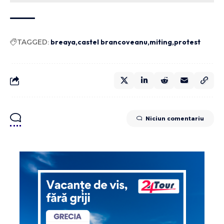
TAGGED:
breaya
castel brancoveanu
miting
protest
Niciun comentariu