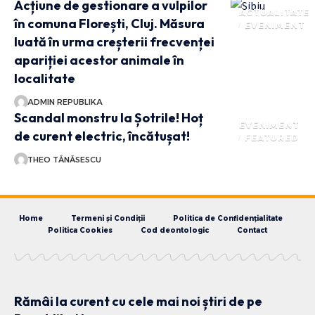
Acțiune de gestionare a vulpilor
ACTUALITATE
în comuna Florești, Cluj. Măsura
EVENIMENT
luată în urma creșterii frecvenței
apariției acestor animale în
localitate
ADMIN REPUBLIKA
Scandal monstru la Șotrile! Hoț
EVENIMENT
de curent electric, încătușat!
FEATURED
THEO TĂNĂSESCU
Home
Termeni și Condiții
Politica de Confidențialitate
Politica Cookies
Cod deontologic
Contact
Rămâi la curent cu cele mai noi știri de pe