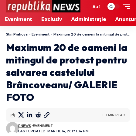
Aa
Eveniment
Exclusiv
Administrație
Anunțur
Stiri Prahova
>
Eveniment
>
Maximum 20 de oameni la mitingul de protest pentru salvarea castelului Brâncoveanu/ GALERIE FOTO
Maximum 20 de oameni la
mitingul de protest pentru
salvarea castelului
Brâncoveanu/ GALERIE
FOTO
1 MIN READ
RNEWS
EVENIMENT
LAST UPDATED: MARTIE 14, 2017 1:34 PM