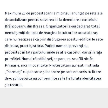
Maximum 20 de protestatari la mitingul anunţat pe reţelele
de socializare pentru salvarea de la demolare a castelului
Brâncoveanu din Breaza. Organizatorii s-au declarat total
nemulţumiţi de lipsa de reacţie a locuitorilor acestui oraş,
care nu realizează că prin distrugerea acestui edificiu le este
distrusa, practic,istoria. Puţinii oameni prezenţi au
protestat în faţa parcului unde se află castelul, dar şi în faţa
primăriei. Numai că edilul şef, se pare, nu se află nici în
Primărie, nici în localitate. Protestatarii au ieşit în stradă
„înarmaţi” cu pancarte şi bannere pe care era scris cu litere
de-o şchioapă că nu vor permite să le fie furate identitatea
şi trecutul.