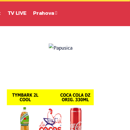
t
TV LIVE
Prahova