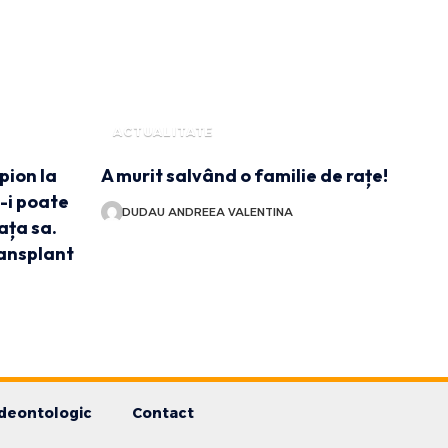
ACTUALITATE
pion la
A murit salvând o familie de rațe!
e-i poate
DUDAU ANDREEA VALENTINA
ața sa.
ransplant
deontologic
Contact