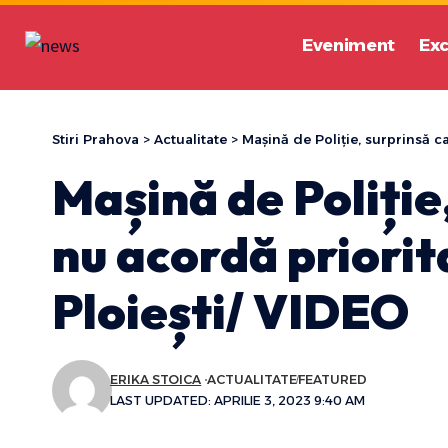
Eveniment
Exc
Stiri Prahova
>
Actualitate
>
Mașină de Poliție, surprinsă c
Mașină de Poliție
nu acordă priorita
Ploiești/ VIDEO
ERIKA STOICA
ACTUALITATE
FEATURED
LAST UPDATED: APRILIE 3, 2023 9:40 AM