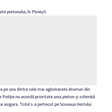
te pietonului, în Ploiești.
bile pe una dintre cele mai aglomerate drumuri din
 Poliție nu acordă prioritate unui pieton și schimbă
se asigura. Totul s-a petrecut pe Soseaua Vestului