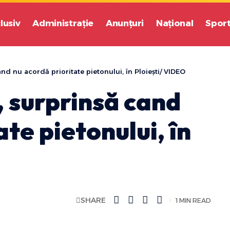
lusiv
Administrație
Anunțuri
Național
Spor
and nu acordă prioritate pietonului, în Ploiești/ VIDEO
, surprinsă cand
te pietonului, în
SHARE
1 MIN READ