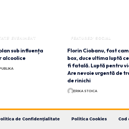
TATE
EVENIMENT
FEATURED
SOCIAL
volan sub influența
Florin Ciobanu, fost cam
r alcoolice
box, duce ultima luptă c
fi fatală. Luptă pentru vi
PUBLIKA
Are nevoie urgentă de t
de rinichi
ERIKA STOICA
olitica de Confidențialitate
Politica Cookies
Cod 