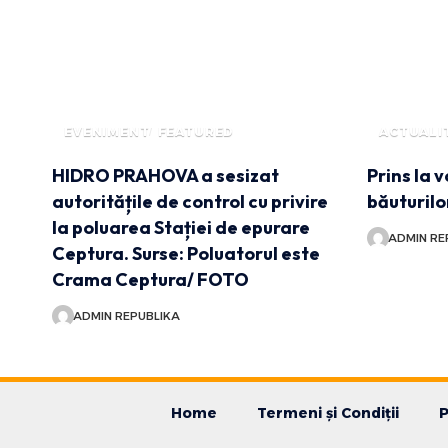
EVENIMENT
FEATURED
ACTUALI
HIDRO PRAHOVA a sesizat
Prins la 
autoritățile de control cu privire
băuturilo
la poluarea Stației de epurare
ADMIN RE
Ceptura. Surse: Poluatorul este
Crama Ceptura/ FOTO
ADMIN REPUBLIKA
Home
Termeni și Condiții
P