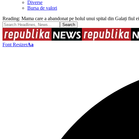
Diverse
Bursa de valori
Reading:
Mama care a abandonat pe holul unui spital din Galați fiul ei d
Font Resizer
Aa