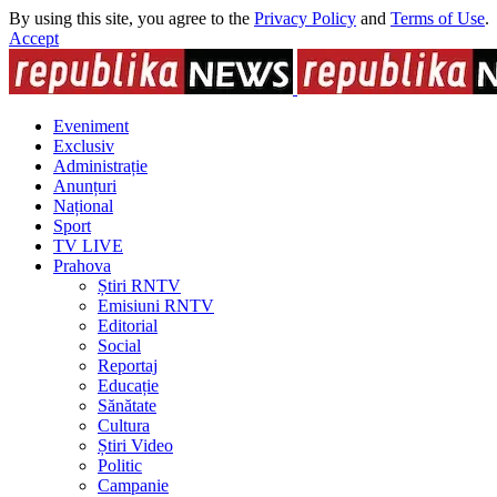
By using this site, you agree to the
Privacy Policy
and
Terms of Use
.
Accept
Eveniment
Exclusiv
Administrație
Anunțuri
Național
Sport
TV LIVE
Prahova
Știri RNTV
Emisiuni RNTV
Editorial
Social
Reportaj
Educație
Sănătate
Cultura
Știri Video
Politic
Campanie