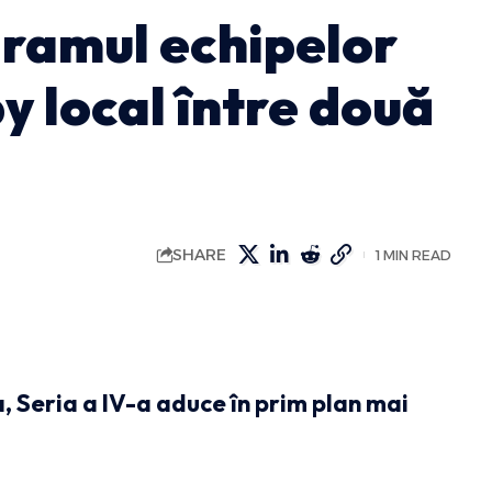
gramul echipelor
 local între două
SHARE
1 MIN READ
-a, Seria a IV-a aduce în prim plan mai