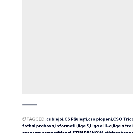
TAGGED:
cs blejoi
CS Păulești
cso plopeni
CSO Tric
fotbal prahova
informatii
liga 3
Liga a III-a
liga a tre
program competițional
STIRI PRAHOVA
stiriprahova