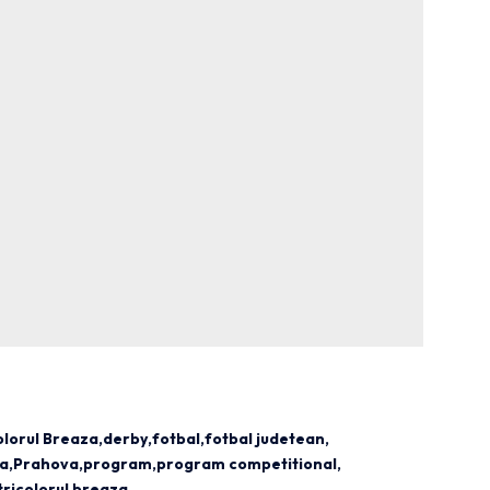
olorul Breaza
derby
fotbal
fotbal judetean
ia
Prahova
program
program competitional
tricolorul breaza