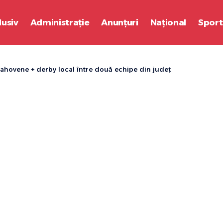
lusiv
Administrație
Anunțuri
Național
Sport
rahovene + derby local între două echipe din județ