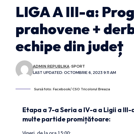
LIGA A III-a: Pro
prahovene + derby
echipe din județ
ADMIN REPUBLIKA
SPORT
LAST UPDATED: OCTOMBRIE 6, 2023 9:11 AM
Sursă foto: Facebook/ CSO Tricolorul Breaza
Etapa a 7-a Seria a IV-a a Ligii a III
multe partide promițătoare:
Vineri, de la ora 15:00: