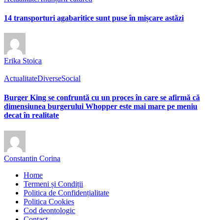
14 transporturi agabaritice sunt puse în mișcare astăzi
Erika Stoica
Actualitate
Diverse
Social
Burger King se confruntă cu un proces în care se afirmă că
dimensiunea burgerului Whopper este mai mare pe meniu
decat în realitate
Constantin Corina
Home
Termeni și Condiții
Politica de Confidențialitate
Politica Cookies
Cod deontologic
Contact