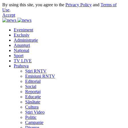
By using this site, you agree to the
Privacy Policy
and
Terms of
Use
.
Accept
Eveniment
Exclusiv
Administrație
Anunțuri
Național
Sport
TV LIVE
Prahova
Știri RNTV
Emisiuni RNTV
Editorial
Social
Reportaj
Educație
Sănătate
Cultura
Știri Video
Politic
Campanie
Diverse