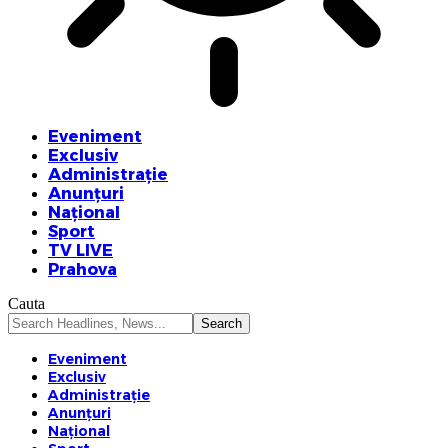
Eveniment
Exclusiv
Administrație
Anunțuri
Național
Sport
TV LIVE
Prahova
Cauta
Eveniment
Exclusiv
Administrație
Anunțuri
Național