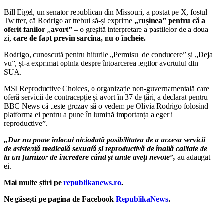
Bill Eigel, un senator republican din Missouri, a postat pe X, fostul
Twitter, că Rodrigo ar trebui să-și exprime
„rușinea” pentru că a
oferit fanilor „avort”
– o greșită interpretare a pastilelor de a doua
zi,
care de fapt previn sarcina, nu o încheie.
Rodrigo, cunoscută pentru hiturile „Permisul de conducere” și „Deja
vu”, și-a exprimat opinia despre întoarcerea legilor avortului din
SUA.
MSI Reproductive Choices, o organizație non-guvernamentală care
oferă servicii de contracepție și avort în 37 de țări, a declarat pentru
BBC News că „este grozav să o vedem pe Olivia Rodrigo folosind
platforma ei pentru a pune în lumină importanța alegerii
reproductive”.
„Dar nu poate înlocui niciodată posibilitatea de a accesa servicii
de asistență medicală sexuală și reproductivă de înaltă calitate de
la un furnizor de încredere când și unde aveți nevoie”,
au adăugat
ei.
Mai multe știri pe
republikanews.ro
.
Ne găsești pe pagina de Facebook
RepublikaNews
.