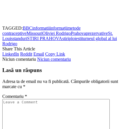
TAGGED:
BBC
informatii
informații
metode
contraceptive
Missouri
Oliviei Rodrigo
Prahova
prezervative
St.
Louis
standuri
STIRI PRAHOVA
stiriploiesti
turneul global al lui
Rodrigo
Share This Article
LinkedIn
Reddit
Email
Copy Link
Niciun comentariu
Niciun comentariu
Lasă un răspuns
Adresa ta de email nu va fi publicată.
Câmpurile obligatorii sunt
marcate cu
*
Comentariu
*