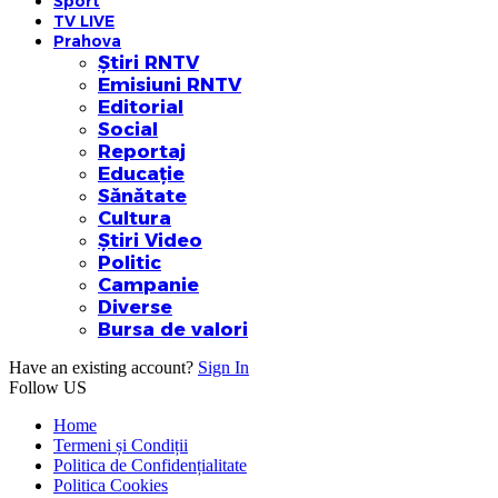
Sport
TV LIVE
Prahova
Știri RNTV
Emisiuni RNTV
Editorial
Social
Reportaj
Educație
Sănătate
Cultura
Știri Video
Politic
Campanie
Diverse
Bursa de valori
Have an existing account?
Sign In
Follow US
Home
Termeni și Condiții
Politica de Confidențialitate
Politica Cookies