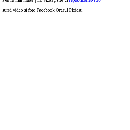
Pentru mai multe ştiri, vizitaţi site-ul
republikanews.ro
sursă video şi foto Facebook Orasul Ploieşti