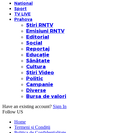
Național
Sport
TV LIVE
Prahova
Știri RNTV
Emisiuni RNTV
Editorial
Social
Reportaj
Educație
Sănătate
Cultura
Știri Video
Politic
Campanie
Diverse
Bursa de valori
Have an existing account?
Sign In
Follow US
Home
Termeni și Condiții
Politica de Confidențialitate