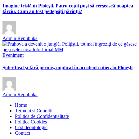
Imagine tristă în Ploieşti. Patru copii puşi să cerşească noaptea
târziu. Cum au fost pedepsiţi părinţii?
Admin Republika
Eveniment
Şofer beat şi fără permis, implicat în accident rutier, în Ploieşti
Admin Republika
Home
Termeni și Condiții
Politica de Confidențialitate
Politica Cookies
Cod deontologic
Contact