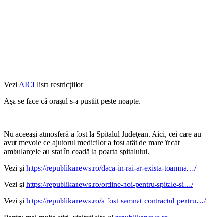
Vezi
AICI
lista restricţiilor
Aşa se face că oraşul s-a pustiit peste noapte.
Nu aceeaşi atmosferă a fost la Spitalul Judeţean. Aici, cei care au
avut mevoie de ajutorul medicilor a fost atât de mare încât
ambulanţele au stat în coadă la poarta spitalului.
Vezi şi
https://republikanews.ro/daca-in-rai-ar-exista-toamna…/
Vezi şi
https://republikanews.ro/ordine-noi-pentru-spitale-si…/
Vezi şi
https://republikanews.ro/a-fost-semnat-contractul-pentru…/