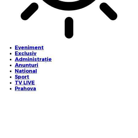
Eveniment
Exclusiv
Administrație
Anunțuri
Național
Sport
TV LIVE
Prahova