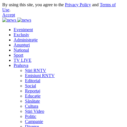
By using this site, you agree to the
Privacy Policy
and
Terms of
Use
.
Accept
Eveniment
Exclusiv
Administrație
Anunțuri
Național
Sport
TV LIVE
Prahova
Știri RNTV
Emisiuni RNTV
Editorial
Social
Reportaj
Educație
Sănătate
Cultura
Știri Video
Politic
Campanie
Diverse