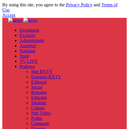
By using this site, you agree to the
Privacy Policy
and
Terms of
Use
.
Accept
Eveniment
Exclusiv
Administrație
Anunțuri
Național
Sport
TV LIVE
Prahova
Știri RNTV
Emisiuni RNTV
Editorial
Social
Reportaj
Educație
Sănătate
Cultura
Știri Video
Politic
Campanie
Diverse