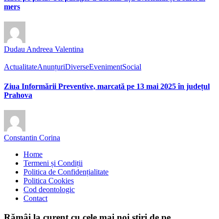
mers
Dudau Andreea Valentina
Actualitate
Anunțuri
Diverse
Eveniment
Social
Ziua Informării Preventive, marcată pe 13 mai 2025 în județul
Prahova
Constantin Corina
Home
Termeni și Condiții
Politica de Confidențialitate
Politica Cookies
Cod deontologic
Contact
Rămâi la curent cu cele mai noi știri de pe