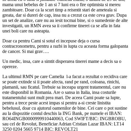
mama unui bebelus de 1 an si 7 luni era o fire optimista si mereu
zambitoare. Doar ca la scurt timp a reismtit stari de ameteala si
greata, dar si dureri de cap, insa nu a crezut ca este ceva grav. Dupa
un set de analize, care nu au iesit tocmai bine, si o sumedenie de alte
investigatii, un RMN avea sa ii confirme tinerei ca se afla in fata
unei boli care nu asteapta.
Doar ca pentru Cami si sotul ei incepuse deja o cursa
contracronometru, pentru a razbi in lupta cu aceasta forma galopanta
de cancer. Si mai grav….
Un medic, insa, care a simtit disperarea tinerei mame a decis sa o
opereze.
La ultimul RMN pe care Camelia l-a facut a rezultat o recidiva care
se poate extinde si ii poate afecta, rand pe rand, coloana, rinichi,
plamanii, sau ficatul. Trebuie sa inceapa urgent tratamentul, care nu
este disponibil in Romania. Are o sansa in Italia, insa costurile
tratamentului sunt mult prea mari. De aceea Cami poate sa lupte,
pentru a trece peste acest impas si pentru a-si creste linistita
bebelusul, doar cu ajutorul oamenilor de bine. Cei care o pot sustine
au la dispozitie contul deschis la ING Bank, pe numele ei IBAN:
RO64INGB0000999910440063, Cod SWIFT/BIC: INGBROBU,
sau cel de Revolut, Beneficiar Adrian Cristian Lazar IBAN: LT14
3250 0204 5665 9714 BIC: REVOLT21