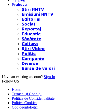
TV LIVE
Prahova
Știri RNTV
Emisiuni RNTV
Editorial
Social
Reportaj
Educație
Sănătate
Cultura
Știri Video
Politic
Campanie
Diverse
Bursa de valori
Have an existing account?
Sign In
Follow US
Home
Termeni și Condiții
Politica de Confidențialitate
Politica Cookies
Cod deontologic