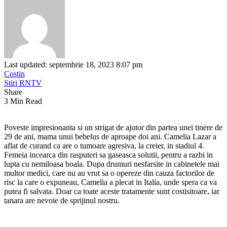
Last updated: septembrie 18, 2023 8:07 pm
Costin
Stiri RNTV
Share
3 Min Read
Poveste impresionanta si un strigat de ajutor din partea unei tinere de
29 de ani, mama unui bebelus de aproape doi ani. Camelia Lazar a
aflat de curand ca are o tumoare agresiva, la creier, in stadiul 4.
Femeia incearca din rasputeri sa gaseasca solutii, pentru a razbi in
lupta cu nemiloasa boala. Dupa drumuri nesfarsite in cabinetele mai
multor medici, care nu au vrut sa o opereze din cauza factorilor de
risc la care o expuneau, Camelia a plecat in Italia, unde spera ca va
putea fi salvata. Doar ca toate aceste tratamente sunt costisitoare, iar
tanara are nevoie de sprijinul nostru.