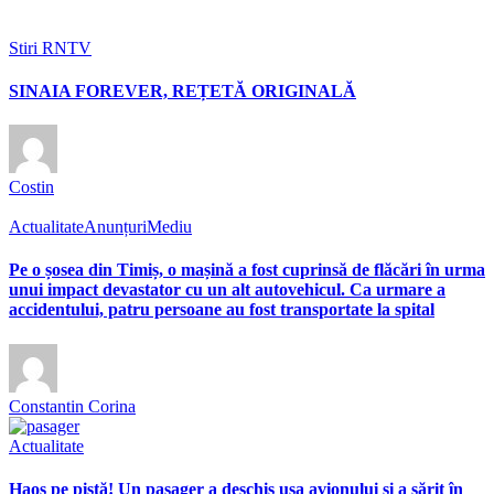
Stiri RNTV
SINAIA FOREVER, REȚETĂ ORIGINALĂ
Costin
Actualitate
Anunțuri
Mediu
Pe o șosea din Timiș, o mașină a fost cuprinsă de flăcări în urma
unui impact devastator cu un alt autovehicul. Ca urmare a
accidentului, patru persoane au fost transportate la spital
Constantin Corina
Actualitate
Haos pe pistă! Un pasager a deschis ușa avionului și a sărit în