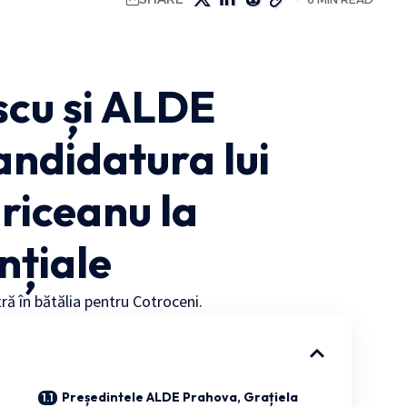
scu și ALDE
andidatura lui
riceanu la
nțiale
tră în bătălia pentru Cotroceni.
Președintele ALDE Prahova, Grațiela