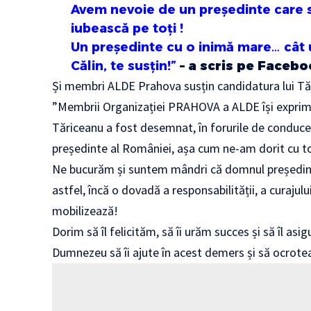
Avem nevoie de un președinte care s
iubească pe toți !
Un președinte cu o inimă mare… cât u
Călin, te susțin!”
– a scris pe Facebo
Și membri ALDE Prahova susțin candidatura lui Tă
”Membrii Organizației PRAHOVA a ALDE își exprim
Tăriceanu a fost desemnat, în forurile de conducer
președinte al României, așa cum ne-am dorit cu toț
Ne bucurăm și suntem mândri că domnul președinte 
astfel, încă o dovadă a responsabilității, a curajului
mobilizează!
Dorim să îl felicităm, să îi urăm succes și să îl as
Dumnezeu să îi ajute în acest demers și să ocrot