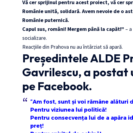
Vă cer sprijinul pentru acest proiect, vă cer s
Românie unită, solidară. Avem nevoie de o as
Românie puternică.
Capul sus, români! Mergem până la capăt!”
– a
socializare.
Reacțiile din Prahova nu au întârziat să apară.
Președintele ALDE P
Gavrilescu, a postat
pe Facebook.
”Am fost, sunt și voi rămâne alături
Pentru viziunea lui politică!
Pentru consecvența lui de a apăra idea
preț!