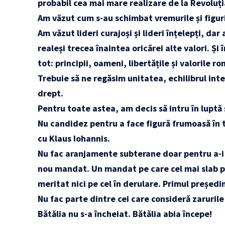
probabil cea mai mare realizare de la Revoluț
Am văzut cum s-au schimbat vremurile și figuri
Am văzut lideri curajoși și lideri înțelepți, dar 
realeși trecea înaintea oricărei alte valori. Și 
tot: principii, oameni, libertățile și valorile ro
Trebuie să ne regăsim unitatea, echilibrul inte
drept.
Pentru toate astea, am decis să intru în luptă 
Nu candidez pentru a face figură frumoasă în tu
cu Klaus Iohannis.
Nu fac aranjamente subterane doar pentru a-i
nou mandat. Un mandat pe care cel mai slab pre
meritat nici pe cel în derulare. Primul președ
Nu fac parte dintre cei care consideră zarurile
Bătălia nu s-a încheiat. Bătălia abia începe!