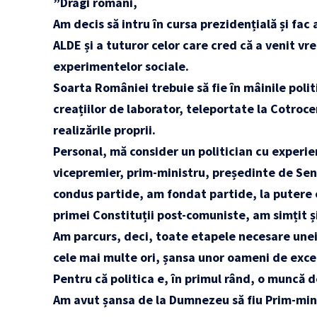
”Dragi români,
Am decis să intru în cursa prezidențială și fac 
ALDE și a tuturor celor care cred că a venit 
experimentelor sociale.
Soarta României trebuie să fie în mâinile polit
creațiilor de laborator, teleportate la Cotrocen
realizările proprii.
Personal, mă consider un politician cu experie
vicepremier, prim-ministru, președinte de Se
condus partide, am fondat partide, la putere o
primei Constituții post-comuniste, am simțit și g
Am parcurs, deci, toate etapele necesare unei 
cele mai multe ori, șansa unor oameni de excep
Pentru că politica e, în primul rând, o muncă d
Am avut șansa de la Dumnezeu să fiu Prim-min