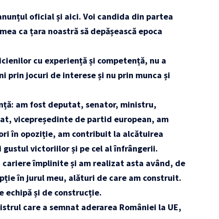
anunțul oficial și aici. Voi candida din partea
vremea ca țara noastră să depășească epoca
icienilor cu experiență și competență, nu a
i prin jocuri de interese și nu prin munca și
nță: am fost deputat, senator, ministru,
nat, vicepreședinte de partid european, am
ri în opoziție, am contribuit la alcătuirea
ustul victoriilor și pe cel al înfrângerii.
cariere împlinite și am realizat asta având, de
ție în jurul meu, alături de care am construit.
e echipă și de construcție.
istrul care a semnat aderarea României la UE,