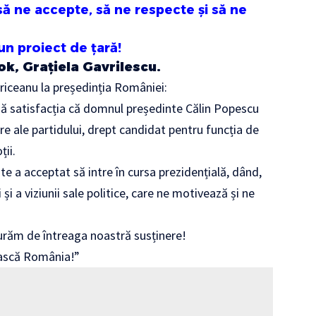
ă ne accepte, să ne respecte și să ne
n proiect de țară!
ok, Grațiela Gavrilescu.
riceanu la președinția României:
ă satisfacția că domnul președinte Călin Popescu
e ale partidului, drept candidat pentru funcția de
ii.
a acceptat să intre în cursa prezidențială, dând,
 și a viziunii sale politice, care ne motivează și ne
igurăm de întreaga noastră susținere!
ească România!”