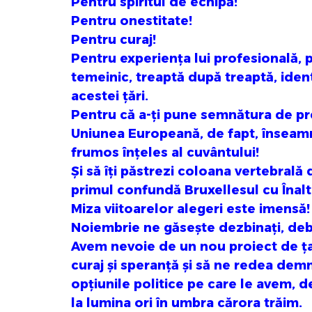
Pentru spiritul de echipă!
Pentru onestitate!
Pentru curaj!
Pentru experiența lui profesională, po
temeinic, treaptă după treaptă, ident
acestei țări.
Pentru că a-ți pune semnătura de pre
Uniunea Europeană, de fapt, înseamnă 
frumos înțeles al cuvântului!
Și să îți păstrezi coloana vertebrală 
primul confundă Bruxellesul cu Înalt
Miza viitoarelor alegeri este imensă!
Noiembrie ne găsește dezbinați, deb
Avem nevoie de un nou proiect de ța
curaj și speranță și să ne redea dem
opțiunile politice pe care le avem, d
la lumina ori în umbra cărora trăim.