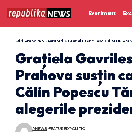
Eveniment
Exc
Stiri Prahova
>
Featured
>
Grațiela Gavrilescu și ALDE Prahova su
Grațiela Gavrile
Prahova susțin ca
Călin Popescu Tă
alegerile prezide
RNEWS
FEATURED
POLITIC