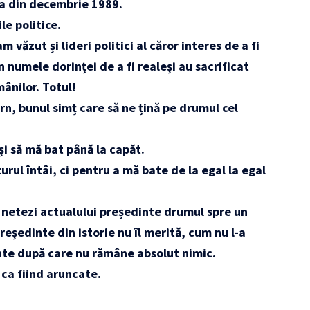
ia din decembrie 1989.
le politice.
am văzut și lideri politici al căror interes de a fi
în numele dorinței de a fi realeși au sacrificat
mânilor. Totul!
rn, bunul simț care să ne țină pe drumul cel
și să mă bat până la capăt.
rul întâi, ci pentru a mă bate de la egal la egal
 netezi actualului președinte drumul spre un
ședinte din istorie nu îl merită, cum nu l-a
inte după care nu rămâne absolut nimic.
 ca fiind aruncate.