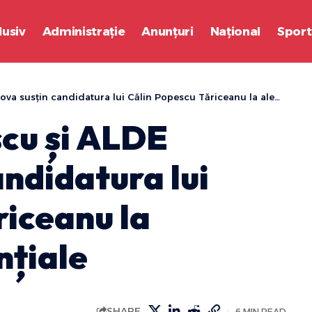
lusiv
Administrație
Anunțuri
Național
Sport
sțin candidatura lui Călin Popescu Tăriceanu la alegerile prezidențiale
scu și ALDE
ndidatura lui
riceanu la
nțiale
SHARE
6 MIN READ