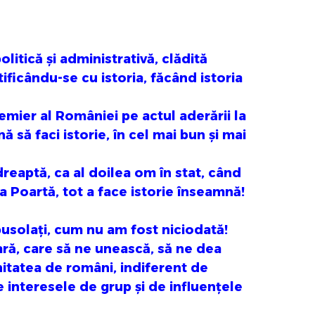
litică și administrativă, clădită
ificându-se cu istoria, făcând istoria
mier al României pe actul aderării la
să faci istorie, în cel mai bun și mai
dreaptă, ca al doilea om în stat, când
a Poartă, tot a face istorie înseamnă!
usolați, cum nu am fost niciodată!
ră, care să ne unească, să ne dea
nitatea de români, indiferent de
e interesele de grup și de influențele