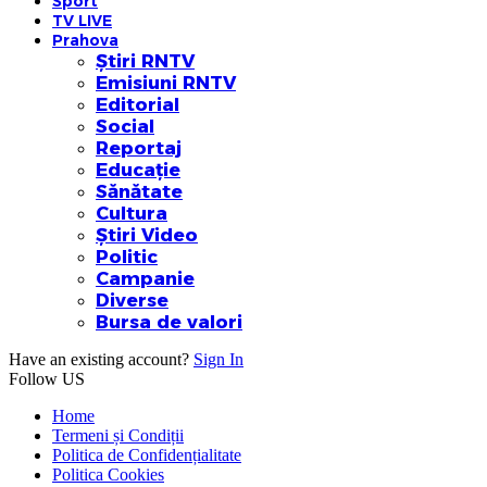
Sport
TV LIVE
Prahova
Știri RNTV
Emisiuni RNTV
Editorial
Social
Reportaj
Educație
Sănătate
Cultura
Știri Video
Politic
Campanie
Diverse
Bursa de valori
Have an existing account?
Sign In
Follow US
Home
Termeni și Condiții
Politica de Confidențialitate
Politica Cookies