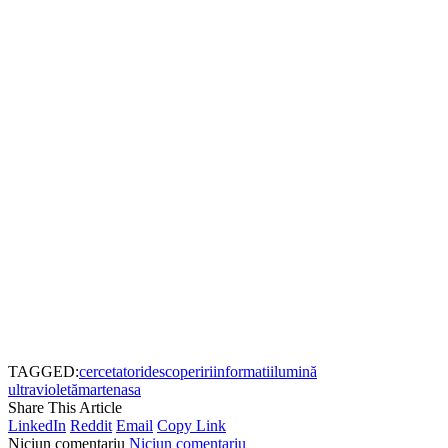
TAGGED:
cercetatori
descoperiri
informatii
lumină
ultravioletă
marte
nasa
Share This Article
LinkedIn
Reddit
Email
Copy Link
Niciun comentariu
Niciun comentariu