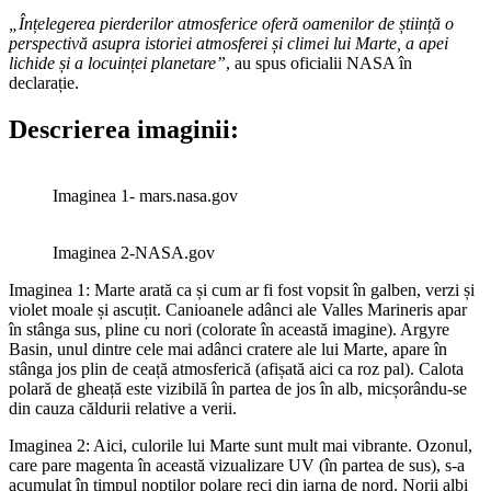
„Înțelegerea pierderilor atmosferice oferă oamenilor de știință o
perspectivă asupra istoriei atmosferei și climei lui Marte, a apei
lichide și a locuinței planetare”
, au spus oficialii NASA în
declarație.
Descrierea imaginii:
Imaginea 1- mars.nasa.gov
Imaginea 2-NASA.gov
Imaginea 1: Marte arată ca și cum ar fi fost vopsit în galben, verzi și
violet moale și ascuțit. Canioanele adânci ale Valles Marineris apar
în stânga sus, pline cu nori (colorate în această imagine). Argyre
Basin, unul dintre cele mai adânci cratere ale lui Marte, apare în
stânga jos plin de ceață atmosferică (afișată aici ca roz pal). Calota
polară de gheață este vizibilă în partea de jos în alb, micșorându-se
din cauza căldurii relative a verii.
Imaginea 2: Aici, culorile lui Marte sunt mult mai vibrante. Ozonul,
care pare magenta în această vizualizare UV (în partea de sus), s-a
acumulat în timpul nopților polare reci din iarna de nord. Norii albi