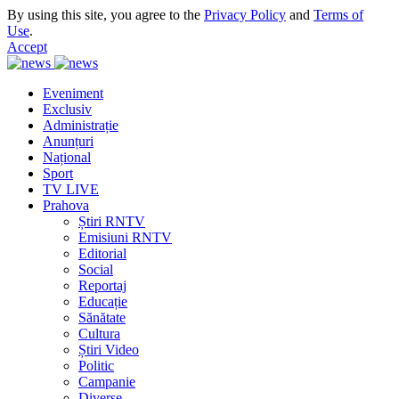
By using this site, you agree to the
Privacy Policy
and
Terms of
Use
.
Accept
Eveniment
Exclusiv
Administrație
Anunțuri
Național
Sport
TV LIVE
Prahova
Știri RNTV
Emisiuni RNTV
Editorial
Social
Reportaj
Educație
Sănătate
Cultura
Știri Video
Politic
Campanie
Diverse