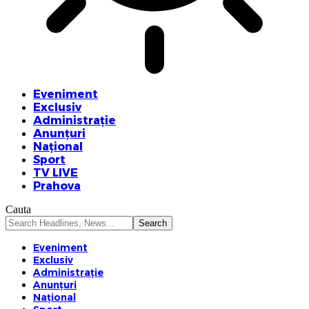
Eveniment
Exclusiv
Administrație
Anunțuri
Național
Sport
TV LIVE
Prahova
Cauta
Eveniment
Exclusiv
Administrație
Anunțuri
Național