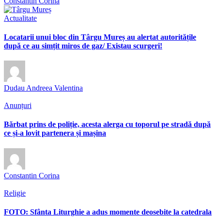
Constantin Corina
Actualitate
Locatarii unui bloc din Târgu Mureș au alertat autoritățile
după ce au simțit miros de gaz/ Existau scurgeri!
Dudau Andreea Valentina
Anunțuri
Bărbat prins de poliție, acesta alerga cu toporul pe stradă după
ce și-a lovit partenera și mașina
Constantin Corina
Religie
FOTO: Sfânta Liturghie a adus momente deosebite la catedrala