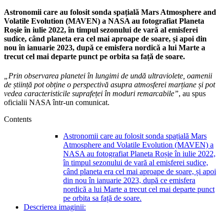
Astronomii care au folosit sonda spațială Mars Atmosphere and
Volatile Evolution (MAVEN) a NASA au fotografiat Planeta
Roșie în iulie 2022, în timpul sezonului de vară al emisferei
sudice, când planeta era cel mai aproape de soare, și apoi din
nou în ianuarie 2023, după ce emisfera nordică a lui Marte a
trecut cel mai departe punct pe orbita sa față de soare.
„Prin observarea planetei în lungimi de undă ultraviolete, oamenii
de știință pot obține o perspectivă asupra atmosferei marțiane și pot
vedea caracteristicile suprafeței în moduri remarcabile”
, au spus
oficialii NASA într-un comunicat.
Contents
Astronomii care au folosit sonda spațială Mars
Atmosphere and Volatile Evolution (MAVEN) a
NASA au fotografiat Planeta Roșie în iulie 2022,
în timpul sezonului de vară al emisferei sudice,
când planeta era cel mai aproape de soare, și apoi
din nou în ianuarie 2023, după ce emisfera
nordică a lui Marte a trecut cel mai departe punct
pe orbita sa față de soare.
Descrierea imaginii: