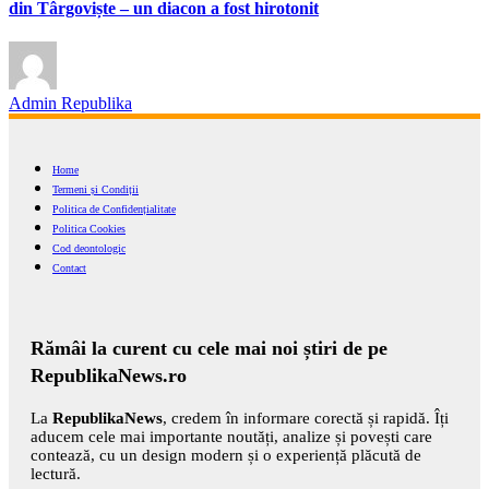
din Târgoviște – un diacon a fost hirotonit
Admin Republika
Home
Termeni și Condiții
Politica de Confidențialitate
Politica Cookies
Cod deontologic
Contact
Rămâi la curent cu cele mai noi știri de pe
RepublikaNews.ro
La
RepublikaNews
, credem în informare corectă și rapidă. Îți
aducem cele mai importante noutăți, analize și povești care
contează, cu un design modern și o experiență plăcută de
lectură.