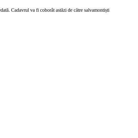
dată. Cadavrul va fi coborât astăzi de către salvamontiști