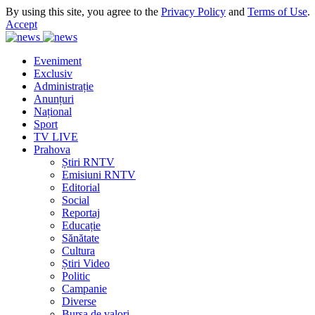
By using this site, you agree to the
Privacy Policy
and
Terms of Use
.
Accept
Eveniment
Exclusiv
Administrație
Anunțuri
Național
Sport
TV LIVE
Prahova
Știri RNTV
Emisiuni RNTV
Editorial
Social
Reportaj
Educație
Sănătate
Cultura
Știri Video
Politic
Campanie
Diverse
Bursa de valori