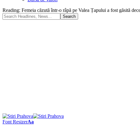
Reading:
Femeia căzută într-o râpă pe Valea Țapului a fost găsită dece
Font Resizer
Aa