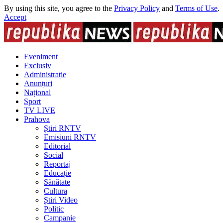
By using this site, you agree to the
Privacy Policy
and
Terms of Use
.
Accept
Eveniment
Exclusiv
Administrație
Anunțuri
Național
Sport
TV LIVE
Prahova
Știri RNTV
Emisiuni RNTV
Editorial
Social
Reportaj
Educație
Sănătate
Cultura
Știri Video
Politic
Campanie