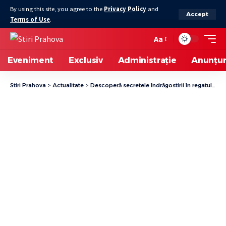
By using this site, you agree to the
Privacy Policy
and
Accept
Terms of Use
.
Aa
Eveniment
Exclusiv
Administrație
Anunțur
Stiri Prahova
>
Actualitate
>
Descoperă secretele îndrăgostirii în regatul animalelor. Dragobete la Grădina Zoo Bucov