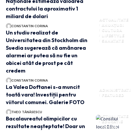
Naționale estimează valoarea
contractului la aproximativ 1
miliard de dolari
ACTUALITATE
ANUNȚURI
CONSTANTIN CORINA
CULTURA
Un studiu realizat de
LIFESTYLE
Universitatea din Stockholm din
SANATATE
Suedia sugerează că amânarea
alarmei ar putea să nu fie un
obicei atât de prost pe cât
credem
CONSTANTIN CORINA
La Valea Doftanei s-a muncit
ADMINISTRATI
toată vara! Investiții pentru
FEATURED
viitorul comunei. Galerie FOTO
THEO TĂNĂSESCU
ACTUALITATE
Bacalaureatul olimpicilor cu
EDUCATIE
rezultate neașteptate! Doar un
SOCIAL