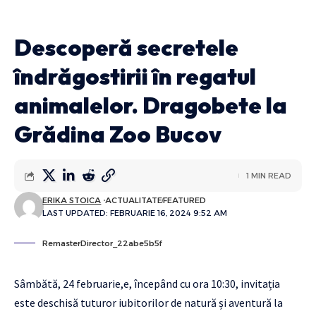
Descoperă secretele
îndrăgostirii în regatul
animalelor. Dragobete la
Grădina Zoo Bucov
1 MIN READ
ERIKA STOICA
ACTUALITATE
FEATURED
LAST UPDATED: FEBRUARIE 16, 2024 9:52 AM
RemasterDirector_22abe5b5f
Sâmbătă, 24 februarie,e, începând cu ora 10:30, invitația
este deschisă tuturor iubitorilor de natură și aventură la