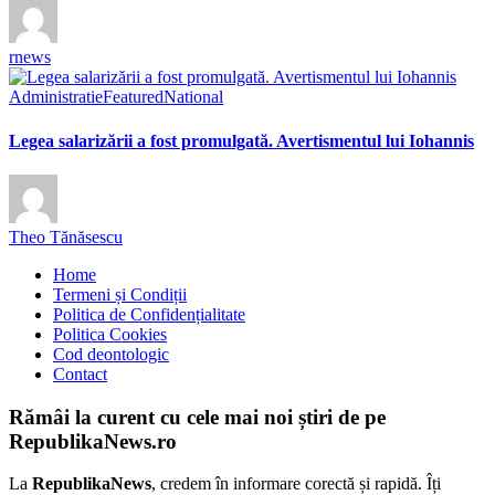
rnews
Administratie
Featured
National
Legea salarizării a fost promulgată. Avertismentul lui Iohannis
Theo Tănăsescu
Home
Termeni și Condiții
Politica de Confidențialitate
Politica Cookies
Cod deontologic
Contact
Rămâi la curent cu cele mai noi știri de pe
RepublikaNews.ro
La
RepublikaNews
, credem în informare corectă și rapidă. Îți