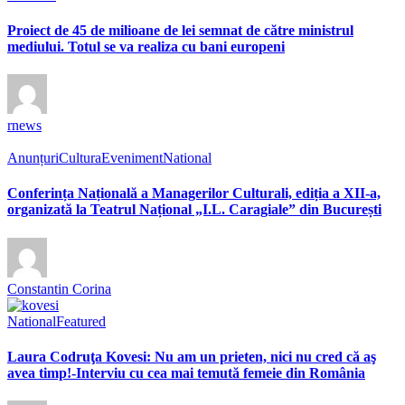
Proiect de 45 de milioane de lei semnat de către ministrul
mediului. Totul se va realiza cu bani europeni
rnews
Anunțuri
Cultura
Eveniment
National
Conferința Națională a Managerilor Culturali, ediția a XII-a,
organizată la Teatrul Național „I.L. Caragiale” din București
Constantin Corina
National
Featured
Laura Codruţa Kovesi: Nu am un prieten, nici nu cred că aş
avea timp!-Interviu cu cea mai temută femeie din România