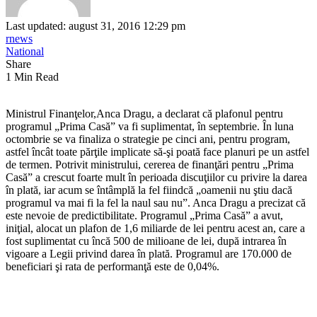
Last updated: august 31, 2016 12:29 pm
rnews
National
Share
1 Min Read
Ministrul Finanţelor,Anca Dragu, a declarat că plafonul pentru
programul „Prima Casă” va fi suplimentat, în septembrie. În luna
octombrie se va finaliza o strategie pe cinci ani, pentru program,
astfel încât toate părţile implicate să-şi poată face planuri pe un astfel
de termen. Potrivit ministrului, cererea de finanţări pentru „Prima
Casă” a crescut foarte mult în perioada discuţiilor cu privire la darea
în plată, iar acum se întâmplă la fel fiindcă „oamenii nu ştiu dacă
programul va mai fi la fel la naul sau nu”. Anca Dragu a precizat că
este nevoie de predictibilitate. Programul „Prima Casă” a avut,
iniţial, alocat un plafon de 1,6 miliarde de lei pentru acest an, care a
fost suplimentat cu încă 500 de milioane de lei, după intrarea în
vigoare a Legii privind darea în plată. Programul are 170.000 de
beneficiari şi rata de performanţă este de 0,04%.