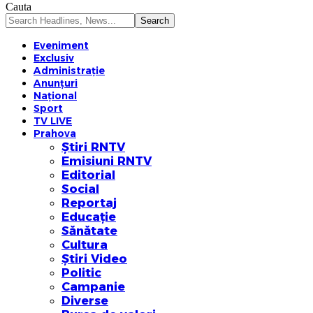
Cauta
Eveniment
Exclusiv
Administrație
Anunțuri
Național
Sport
TV LIVE
Prahova
Știri RNTV
Emisiuni RNTV
Editorial
Social
Reportaj
Educație
Sănătate
Cultura
Știri Video
Politic
Campanie
Diverse