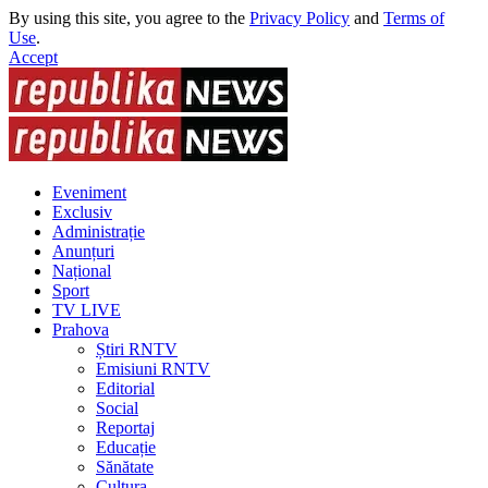
By using this site, you agree to the
Privacy Policy
and
Terms of
Use
.
Accept
Eveniment
Exclusiv
Administrație
Anunțuri
Național
Sport
TV LIVE
Prahova
Știri RNTV
Emisiuni RNTV
Editorial
Social
Reportaj
Educație
Sănătate
Cultura