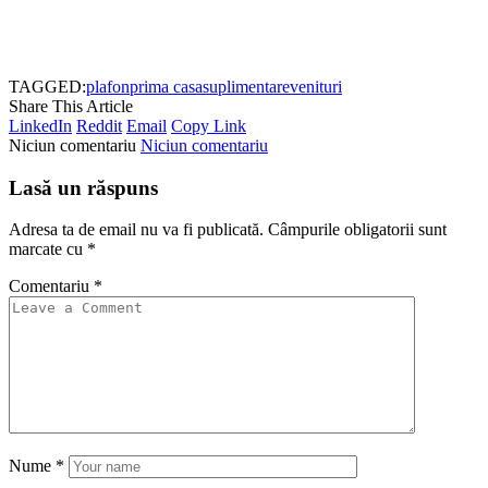
TAGGED:
plafon
prima casa
suplimentare
venituri
Share This Article
LinkedIn
Reddit
Email
Copy Link
Niciun comentariu
Niciun comentariu
Lasă un răspuns
Adresa ta de email nu va fi publicată.
Câmpurile obligatorii sunt
marcate cu
*
Comentariu
*
Nume
*