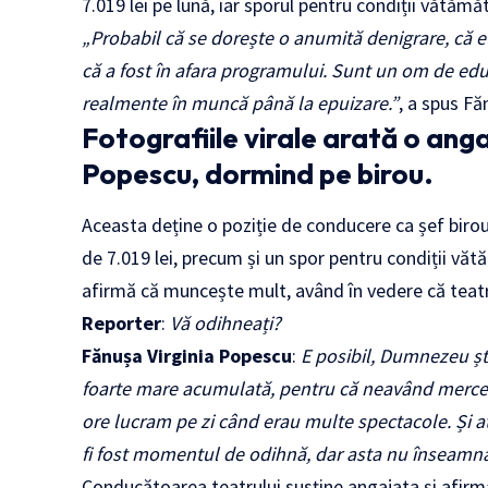
7.019 lei pe lună, iar sporul pentru condiții vătămă
„Probabil că se dorește o anumită denigrare, că e
că a fost în afara programului. Sunt un om de educaț
realmente în muncă până la epuizare.”
, a spus Fă
Fotografiile virale arată o anga
Popescu, dormind pe birou.
Aceasta deține o poziție de conducere ca șef birou
de 7.019 lei, precum și un spor pentru condiții văt
afirmă că muncește mult, având în vedere că teatru
Reporter
:
Vă odihneați?
Fănușa Virginia Popescu
:
E posibil, Dumnezeu șt
foarte mare acumulată, pentru că neavând merceol
ore lucram pe zi când erau multe spectacole. Și atun
fi fost momentul de odihnă, dar asta nu înseamn
Conducătoarea teatrului susține angajata și afirmă