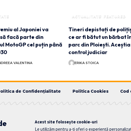
TATE
ACTUALITATE
FEATURED
emiu al Japoniei va
Tineri depistați de poliți
să facă parte din
ce ar fi bătut un bărbat î
ul MotoGP cel puțin până
parc din Ploiești. Aceștia 
030
control judiciar
DREEA VALENTINA
ERIKA STOICA
olitica de Confidențialitate
Politica Cookies
Cod 
 de
Acest site folosește cookie-uri
Le utilizăm pentru a-ți oferi o experiență personaliza