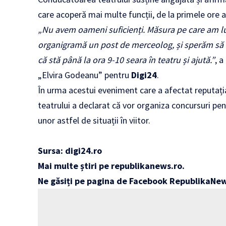
care acoperă mai multe funcții, de la primele ore a
„Nu avem oameni suficienți. Măsura pe care am l
organigramă un post de merceolog, și sperăm să n
că stă până la ora 9-10 seara în teatru și ajută.”
, 
„Elvira Godeanu” pentru
Digi24
.
În urma acestui eveniment care a afectat reputaț
teatrului a declarat că vor organiza concursuri pen
unor astfel de situații în viitor.
Sursa:
digi24
.ro
Mai multe știri pe
republikanews.ro
.
Ne găsiți pe pagina de Facebook
RepublikaNe