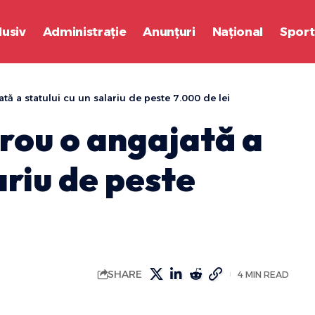
lusiv
Administrație
Anunțuri
Național
Sport
ă a statului cu un salariu de peste 7.000 de lei
rou o angajată a
ariu de peste
SHARE
4 MIN READ