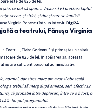
toare este de 825 de lei.
u știu, ce pot să spun… Vreau să vă precizez faptul
ie veche, și strict, și dur și care se implică
nușa Virginia Popescu într-un interviu
Digi24
.
jată a teatrului, Fănușa Virginia
 la Teatrul „Elvira Godeanu” și primește un salariu
ămătoare de 825 de lei. În apărarea sa, aceasta
l nu are suficient personal administrativ.
ie, normal, dar stres mare am avut și oboseală
og a trebui să merg după amieze, seri. Efectiv 12
ci, că probabil între deplasări, între ce o fi fost, o
ă că în timpul programului
.
 că aceasta este o persoană de bază în instituție,