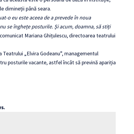
le dimineții până seara.
uat-o eu este aceea de a prevede în noua
u se înghețe posturile. Și acum, doamna, să stiți
a comunicat Mariana Ghițulescu, directoarea teatrului
ia Teatrului „Elvira Godeanu”, managementul
tru posturile vacante, astfel încât să prevină apariția
ws
.