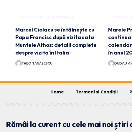
ACTUALITATE
FEATURED
ACTUALI
Marcel Ciolacu se întâlnește cu
Marele Pr
Papa Francisc după vizita sa la
continua 
Muntele Athos: detalii complete
calendar
despre vizita în Italia
în anul 2
THEO TĂNĂSESCU
DUDAU AN
Home
Termeni și Condiții
P
Rămâi la curent cu cele mai noi știri