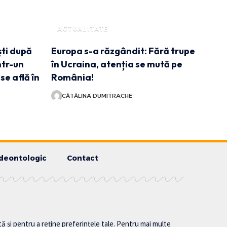
ACTUALITATE
ști după
Europa s-a răzgândit: Fără trupe
ntr-un
în Ucraina, atenția se mută pe
se află în
România!
CĂTĂLINA DUMITRACHE
deontologic
Contact
tă și pentru a reține preferințele tale. Pentru mai multe