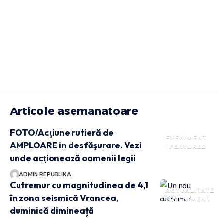
Articole asemanatoare
FOTO/Acţiune rutieră de
EVENIMENT
AMPLOARE in desfăşurare. Vezi
FEATURED
unde acţionează oamenii legii
ADMIN REPUBLIKA
Cutremur cu magnitudinea de 4,1
ACTUALITATE
în zona seismică Vrancea,
EVENIMENT
duminică dimineață