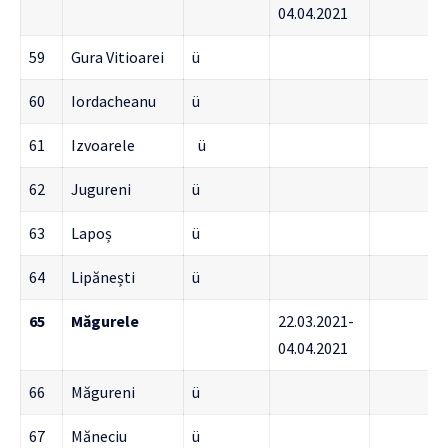
04.04.2021
59
Gura Vitioarei
ü
60
Iordacheanu
ü
61
Izvoarele
ü
62
Jugureni
ü
63
Lapoș
ü
64
Lipănești
ü
65
Măgurele
22.03.2021-
04.04.2021
66
Măgureni
ü
67
Măneciu
ü