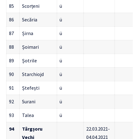
85
Scorțeni
ü
86
Secăria
ü
87
Șirna
ü
88
Șoimari
ü
89
Șotrile
ü
90
Starchiojd
ü
91
Ștefești
ü
92
Surani
ü
93
Talea
ü
94
Târgșoru
22.03.2021-
Vechi
04.04.2021