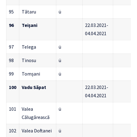
95
Tătaru
ü
96
Teișani
22.03.2021-
04.04.2021
97
Telega
ü
98
Tinosu
ü
99
Tomșani
ü
100
Vadu Săpat
22.03.2021-
04.04.2021
101
Valea
ü
Călugărească
102
Valea Doftanei
ü