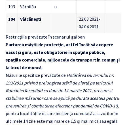
103
Vărbilău
ü
104
Vâlcănești
22.03.2021-
04.04.2021
Restricţiile prevăzute în scenariul galben:
Purtarea măștii de protecție, astfel încât să acopere
nasul și gura, este obligatorie în spaţiile publice,
spaţiile comerciale, mijloacele de transport în comun şi
la locul de muncă.
Măsurile specifice prevăzute de
Hotărârea Guvernului nr.
293/2021 privind prelungirea stării de alertă pe teritoriul
României începând cu data de 14 martie 2021, precum şi
stabilirea măsurilor care se aplică pe durata acesteia pentru
prevenirea şi combaterea efectelor pandemiei de COVID-19,
pentru localitățile în care incidența cumulată a cazurilor în
ultimele 14 zile este mai mare de 1,5 și mai mică sau egală