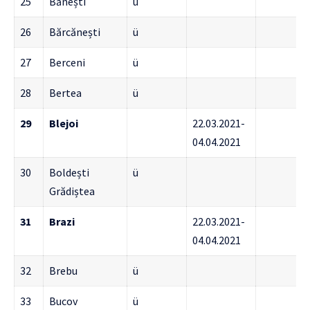
25
Bănești
ü
26
Bărcănești
ü
27
Berceni
ü
28
Bertea
ü
29
Blejoi
22.03.2021-
04.04.2021
30
Boldești
ü
Grădiștea
31
Brazi
22.03.2021-
04.04.2021
32
Brebu
ü
33
Bucov
ü