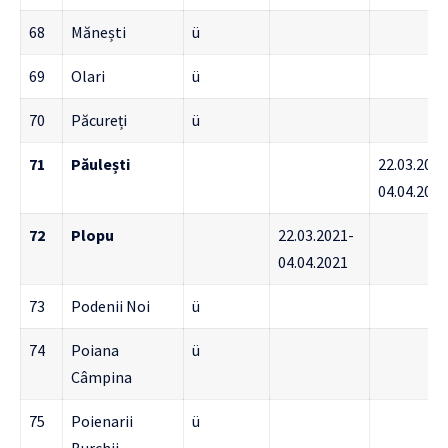
68
Mănești
ü
69
Olari
ü
70
Păcureți
ü
71
Păulești
22.03.2021
04.04.2021
72
Plopu
22.03.2021-
04.04.2021
73
Podenii Noi
ü
74
Poiana
ü
Câmpina
75
Poienarii
ü