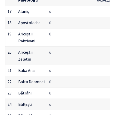
Paleologu
04.04.2021
17
Aluniș
ü
18
Apostolache
ü
19
Ariceștii
ü
Rahtivani
20
Ariceștii
ü
Zeletin
21
Baba Ana
ü
22
Balta Doamnei
ü
23
Bătrâni
ü
24
Bălțești
ü