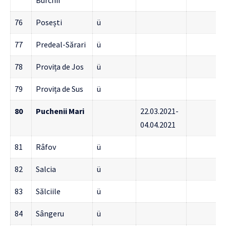
Burchii
76
Posești
ü
77
Predeal-Sărari
ü
78
Provița de Jos
ü
79
Provița de Sus
ü
80
Puchenii Mari
22.03.2021-
04.04.2021
81
Râfov
ü
82
Salcia
ü
83
Sălciile
ü
84
Sângeru
ü