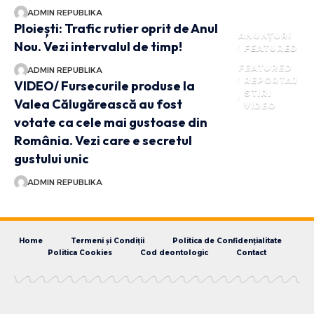
ADMIN REPUBLIKA
Ploiești: Trafic rutier oprit de Anul
ANUNȚURI
Nou. Vezi intervalul de timp!
FEATURED
FEATURED
ADMIN REPUBLIKA
REPORTAJ
VIDEO/ Fursecurile produse la
STIRI
Valea Călugărească au fost
VIDEO
votate ca cele mai gustoase din
România. Vezi care e secretul
gustului unic
ADMIN REPUBLIKA
Home
Termeni și Condiții
Politica de Confidențialitate
Politica Cookies
Cod deontologic
Contact