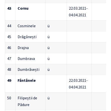
43
Cornu
22.03.2021-
04.04.2021
44
Cosminele
ü
45
Drăgănești
ü
46
Drajna
ü
47
Dumbrava
ü
48
Dumbrăvești
ü
49
Fântânele
22.03.2021-
04.04.2021
50
Filipeștii de
ü
Pădure