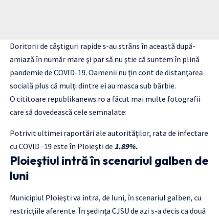
Doritorii de câştiguri rapide s-au strâns în această după-
amiază în număr mare şi par să nu ştie că suntem în plină
pandemie de COVID-19. Oamenii nu ţin cont de distanţarea
socială plus că mulţi dintre ei au masca sub bărbie.
O cititoare
republikanews.ro
a făcut mai multe fotografii
care să dovedească cele semnalate:
Potrivit ultimei raportări ale autorităţilor, rata de infectare
cu COVID -19 este în Ploieşti de
1.89%.
Ploieştiul intră în scenariul galben de
luni
Municipiul Ploieşti va intra, de luni, în scenariul galben, cu
restricţiile aferente. În şedinţa CJSU de azi s-a decis ca două