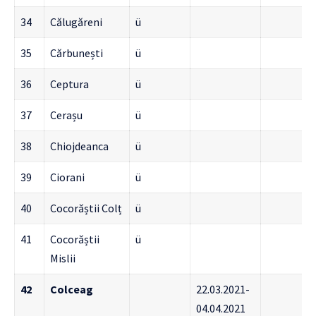
34
Călugăreni
ü
35
Cărbunești
ü
36
Ceptura
ü
37
Cerașu
ü
38
Chiojdeanca
ü
39
Ciorani
ü
40
Cocorăștii Colț
ü
41
Cocorăștii
ü
Mislii
42
Colceag
22.03.2021-
04.04.2021