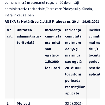
comune intră în scenariul roşu, iar 20 de unităţi
administrativ-teritoriale, între care Ploieştiul şi Sinaia,
intră în cel galben.
ANEXA la Hotărârea C.J.S.U Prahova nr. 20 din 19.03.2021
Nr.
Unitatea
Incidența
Incidența
Incidența
crt.
administrativ-
cumulată
cumulată
cumulată
teritorială
mai mică
mai mare
mai mare
sau
de 1,5 și
de 3/1000
egală cu
mai mică
locuitori/
1,5/1000
sau egală
perioada
locuitori
cu 3/1000
restricții
locuitori/
aplicate
perioada
restricțiilor
aplicate
1
Ploiești
22.03.2021-