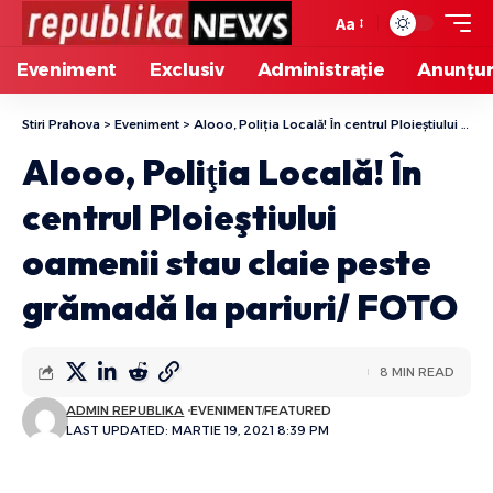
Aa
Eveniment
Exclusiv
Administrație
Anunțur
Stiri Prahova
>
Eveniment
>
Alooo, Poliţia Locală! În centrul Ploieştiului oamenii stau claie peste grămadă la pariuri/ FOTO
Alooo, Poliţia Locală! În
centrul Ploieştiului
oamenii stau claie peste
grămadă la pariuri/ FOTO
8 MIN READ
ADMIN REPUBLIKA
EVENIMENT
FEATURED
LAST UPDATED: MARTIE 19, 2021 8:39 PM