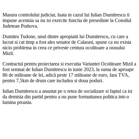
Masura controlului judiciar, luata in cazul lui Iulian Dumitrescu ii
impune acestuia sa nu isi exercite functia de presedinte la Consilul
Judetean Prahova.
Dumitru Tudone, unul dintre apropiatii lui Dumitrescu, cu care a
lucrat si cat timp a fost ales senator de Calarasi, spune ca nu exista
nicio problema in ceea ce priveste centura ocolitoare a orasului
Mizil.
Contractul pentru proiectarea si executia Variantei Ocolitoare Mizil a
fost semnat de Iulian Dumitrescu in iunie 2023, la suma de aproape
86 de milioane de lei, adică peste 17 milioane de euro, fara TVA,
pentru 7,5km de drum care includea si doua poduri.
Iulian Dumitrescu a anuntat pe o retea de socializare si faptul ca isi
da demisia din partid pentru a nu pune formatiunea politica intr-o
lumina proasta.