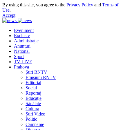
By using this site, you agree to the
Privacy Policy
and
Terms of
Use
.
Accept
Eveniment
Exclusiv
Administrație
Anunțuri
Național
Sport
TV LIVE
Prahova
Știri RNTV
Emisiuni RNTV
Editorial
Social
Reportaj
Educație
Sănătate
Cultura
Știri Video
Politic
Campanie
Diverse