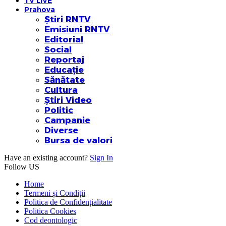
TV LIVE
Prahova
Știri RNTV
Emisiuni RNTV
Editorial
Social
Reportaj
Educație
Sănătate
Cultura
Știri Video
Politic
Campanie
Diverse
Bursa de valori
Have an existing account?
Sign In
Follow US
Home
Termeni și Condiții
Politica de Confidențialitate
Politica Cookies
Cod deontologic