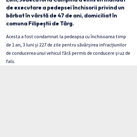
de executare a pedepsei închisorii privind un
bărbat în vârstă de 47 de ani, domiciliat în
comuna Filipeștii de Târg.
Acesta a fost condamnat la pedeapsa cu închisoarea timp
de 1 an, 3 luni și 227 de zile pentru săvârșirea infracțiunilor
de conducerea unui vehicul fără permis de conducere și uz de
fals.