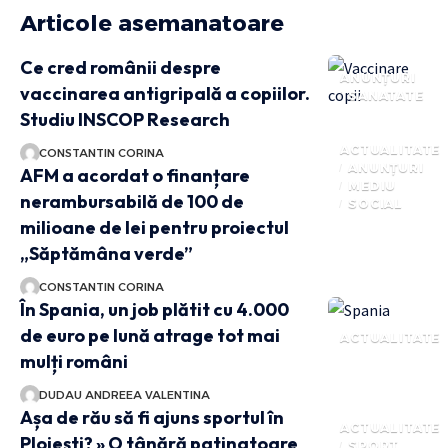
Articole asemanatoare
Ce cred românii despre
ANUNȚURI
vaccinarea antigripală a copiilor.
SANATATE
Studiu INSCOP Research
ACTUALITATE
CONSTANTIN CORINA
ANUNȚURI
AFM a acordat o finanțare
MEDIU
nerambursabilă de 100 de
SOCIAL
milioane de lei pentru proiectul
„Săptămâna verde”
CONSTANTIN CORINA
În Spania, un job plătit cu 4.000
de euro pe lună atrage tot mai
ACTUALITATE
mulți români
DUDAU ANDREEA VALENTINA
Așa de rău să fi ajuns sportul în
ACTUALITATE
Ploiești? » O tânără patinatoare
SPORT