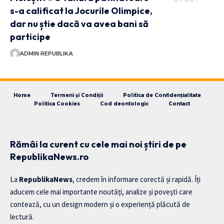
s-a calificat la Jocurile Olimpice,
dar nu știe dacă va avea bani să
participe
ADMIN REPUBLIKA
Home
Termeni și Condiții
Politica de Confidențialitate
Politica Cookies
Cod deontologic
Contact
Rămâi la curent cu cele mai noi știri de pe
RepublikaNews.ro
La
RepublikaNews
, credem în informare corectă și rapidă. Îți
aducem cele mai importante noutăți, analize și povești care
contează, cu un design modern și o experiență plăcută de
lectură.