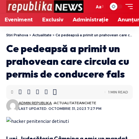
Aa
Eveniment
Exclusiv
Administrație
Anunțur
Stiri Prahova
>
Actualitate
>
Ce pedeapsă a primit un prahovean care circula cu permis de conducere fals
Ce pedeapsă a primit un
prahovean care circula cu
permis de conducere fals
1 MIN READ
ADMIN REPUBLIKA
ACTUALITATE
ANCHETE
LAST UPDATED: OCTOMBRIE 31, 2023 7:27 PM
Luni, Judecătoria Câmpina a emis un mandat