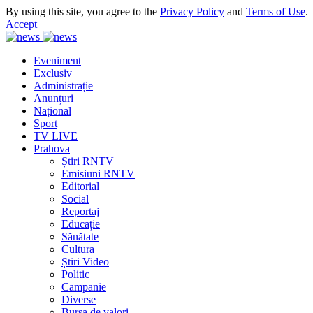
By using this site, you agree to the
Privacy Policy
and
Terms of Use
.
Accept
Eveniment
Exclusiv
Administrație
Anunțuri
Național
Sport
TV LIVE
Prahova
Știri RNTV
Emisiuni RNTV
Editorial
Social
Reportaj
Educație
Sănătate
Cultura
Știri Video
Politic
Campanie
Diverse
Bursa de valori