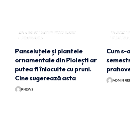
ADMINISTRATIE
EXCLUSIV
EDUCATI
FEATURED
FEATUR
Panseluțele și plantele
Cum s-a
ornamentale din Ploiești ar
semestr
putea fi înlocuite cu pruni.
prahove
Cine sugerează asta
ADMIN RE
RNEWS