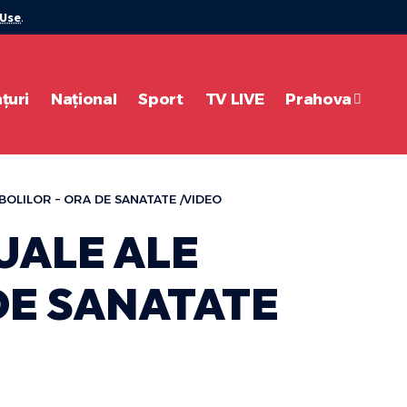
 Use
.
țuri
Național
Sport
TV LIVE
Prahova
BOLILOR – ORA DE SANATATE /VIDEO
UALE ALE
DE SANATATE