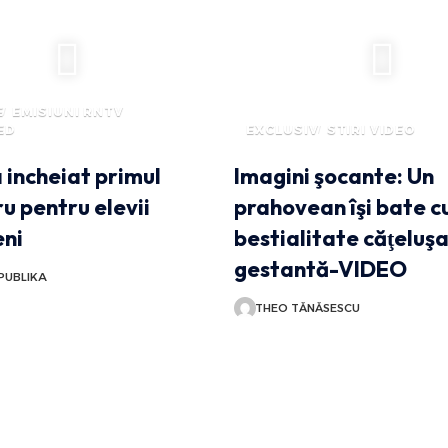
E
EMISIUNI RNTV
ED
EXCLUSIV
STIRI VIDEO
 incheiat primul
Imagini şocante: Un
u pentru elevii
prahovean îşi bate c
ni
bestialitate căţeluş
gestantă-VIDEO
PUBLIKA
THEO TĂNĂSESCU