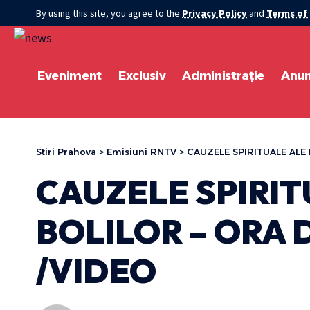
By using this site, you agree to the
Privacy Policy
and
Terms of
Eveniment
Exclusiv
Administrație
Anun
Stiri Prahova
>
Emisiuni RNTV
>
CAUZELE SPIRITUALE ALE 
CAUZELE SPIRIT
BOLILOR – ORA 
/VIDEO