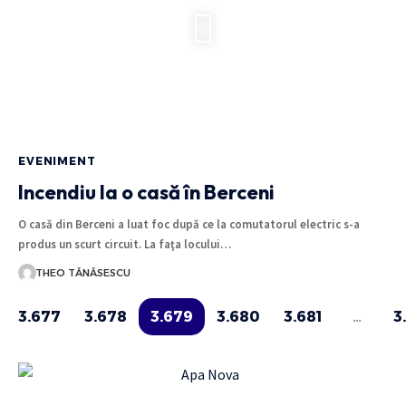
EVENIMENT
Incendiu la o casă în Berceni
O casă din Berceni a luat foc după ce la comutatorul electric s-a
produs un scurt circuit. La faţa locului…
THEO TĂNĂSESCU
3.677
3.678
3.679
3.680
3.681
…
3