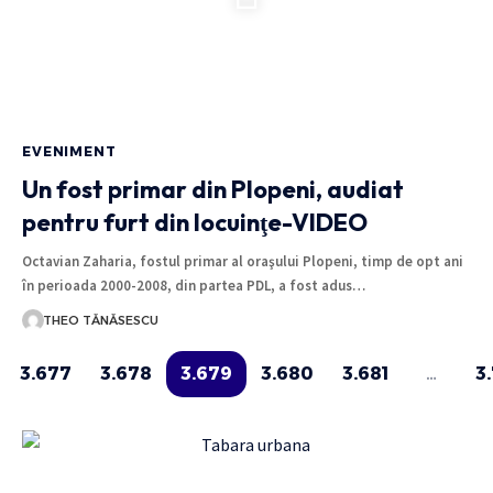
EVENIMENT
Un fost primar din Plopeni, audiat
pentru furt din locuinţe-VIDEO
Octavian Zaharia, fostul primar al oraşului Plopeni, timp de opt ani
în perioada 2000-2008, din partea PDL, a fost adus…
THEO TĂNĂSESCU
3.677
3.678
3.679
3.680
3.681
…
3