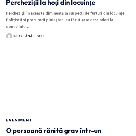
Percheziţii la hoţi din locuinţe
Percheziţii în această dimineaţă la suspecţi de furturi din locuinţe.
Poliţiştii şi procurorii ploieşteni au făcut şase descinderi la
domiciliile…
THEO TĂNĂSESCU
EVENIMENT
O persoană rănită grav într-un