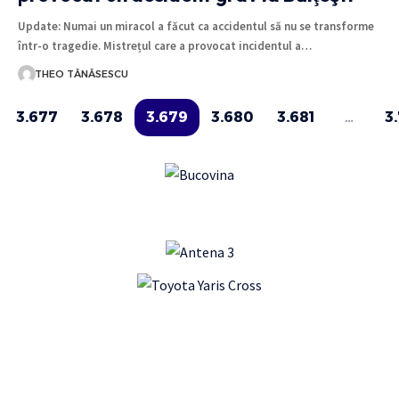
Update: Numai un miracol a făcut ca accidentul să nu se transforme
într-o tragedie. Mistrețul care a provocat incidentul a…
THEO TĂNĂSESCU
3.677
3.678
3.679
3.680
3.681
…
3