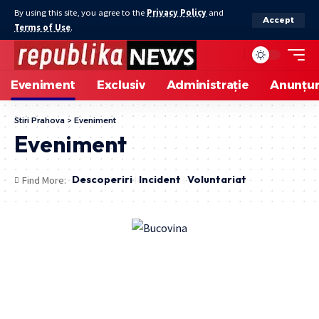
By using this site, you agree to the
Privacy Policy
and
Accept
Terms of Use
.
Eveniment
Exclusiv
Administrație
Anunțur
Stiri Prahova
>
Eveniment
Eveniment
Descoperiri
Incident
Voluntariat
Find More: