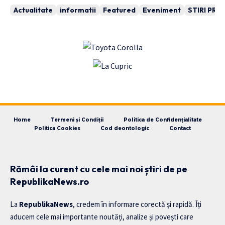
Actualitate
informatii
Featured
Eveniment
STIRI PRA
Home
Termeni și Condiții
Politica de Confidențialitate
Politica Cookies
Cod deontologic
Contact
Rămâi la curent cu cele mai noi știri de pe
RepublikaNews.ro
La
RepublikaNews
, credem în informare corectă și rapidă. Îți
aducem cele mai importante noutăți, analize și povești care