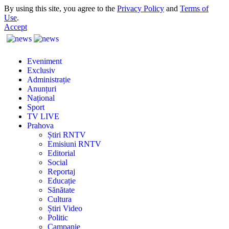
By using this site, you agree to the
Privacy Policy
and
Terms of
Use
.
Accept
Eveniment
Exclusiv
Administrație
Anunțuri
Național
Sport
TV LIVE
Prahova
Știri RNTV
Emisiuni RNTV
Editorial
Social
Reportaj
Educație
Sănătate
Cultura
Știri Video
Politic
Campanie