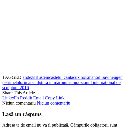
TAGGED:
andezit
Busteni
castelul cantacuzino
Emanoil Savin
eugen
petri
metal
primar
sculptura in marmura
simpozionul international de
sculptura 2016
Share This Article
LinkedIn
Reddit
Email
Copy Link
Niciun comentariu
Niciun comentariu
Lasă un răspuns
Adresa ta de email nu va fi publicată.
Câmpurile obligatorii sunt