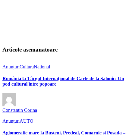
Articole asemanatoare
Anunțuri
Cultura
National
România la Târgul Internațional de Carte de la Salonic: Un
pod cultural între popoare
Constantin Corina
Anunțuri
AUTO
Aglomerație mare la Bușteni, Predeal, Comarnic și Posada –