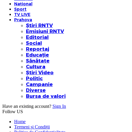
Național
Sport
TV LIVE
Prahova
Știri RNTV
Emisiuni RNTV
Editorial
Social
Reportaj
Educație
Sănătate
Cultura
Știri Video
Politic
Campanie
Diverse
Bursa de valori
Have an existing account?
Sign In
Follow US
Home
Termeni și Condiții