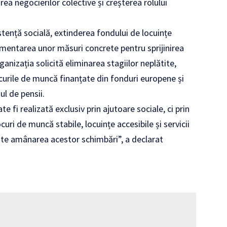
ea negocierilor colective și creșterea rolului
.
tență socială, extinderea fondului de locuințe
plementarea unor măsuri concrete pentru sprijinirea
ganizația solicită eliminarea stagiilor neplătite,
curile de muncă finanțate din fonduri europene și
ul de pensii.
te fi realizată exclusiv prin ajutoare sociale, ci prin
ocuri de muncă stabile, locuințe accesibile și servicii
ite amânarea acestor schimbări”, a declarat
s