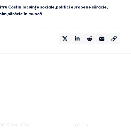
tru Costin
locuințe sociale
politici europene sărăcie
inim
sărăcie în muncă
TATE
POLITIC
POLITIC