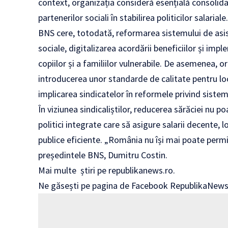
context, organizația consideră esențială consolidar
partenerilor sociali în stabilirea politicilor salariale
BNS cere, totodată, reformarea sistemului de asis
sociale, digitalizarea acordării beneficiilor și im
copiilor și a familiilor vulnerabile. De asemenea, or
introducerea unor standarde de calitate pentru lo
implicarea sindicatelor în reformele privind sistem
În viziunea sindicaliștilor, reducerea sărăciei nu poa
politici integrate care să asigure salarii decente, l
publice eficiente. „România nu își mai poate perm
președintele BNS, Dumitru Costin.
Mai multe
știri
pe
republikanews.ro
.
Ne găsești pe pagina de Facebook
RepublikaNew