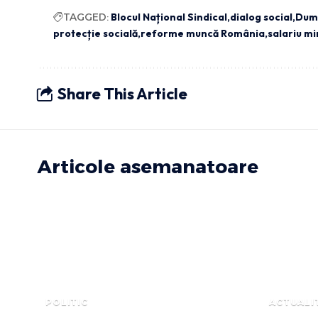
TAGGED:
Blocul Național Sindical
dialog social
Dumi
protecție socială
reforme muncă România
salariu m
Share This Article
Articole asemanatoare
POLITIC
ACTUALI