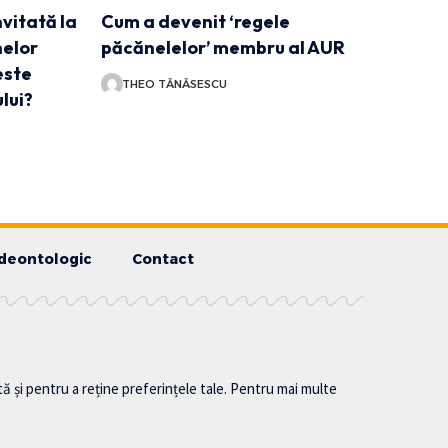
nvitată la
Cum a devenit ‘regele
nelor
păcănelelor’ membru al AUR
este
THEO TĂNĂSESCU
lui?
deontologic
Contact
tă și pentru a reține preferințele tale. Pentru mai multe