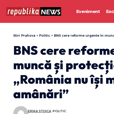
Eveniment
Exc
Stiri Prahova
>
Politic
>
BNS cere reforme urgente în muncă și
BNS cere reforme
muncă și protecți
„România nu își 
amânări”
ERIKA STOICA
POLITIC