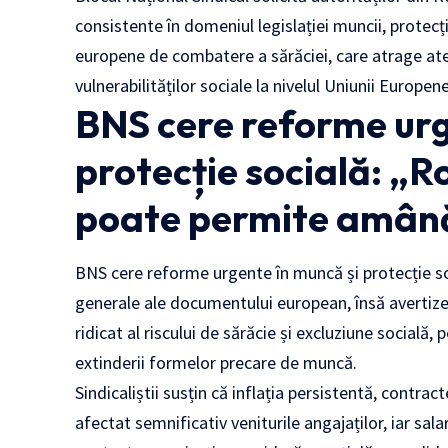
consistente în domeniul legislației muncii, protecției
europene de combatere a sărăciei, care atrage atenț
vulnerabilităților sociale la nivelul Uniunii Europene
BNS cere reforme urg
protecție socială: „R
poate permite amân
BNS cere reforme urgente în muncă și protecție soci
generale ale documentului european, însă avertize
ridicat al riscului de sărăcie și excluziune socială,
extinderii formelor precare de muncă.
Sindicaliștii susțin că inflația persistentă, contr
afectat semnificativ veniturile angajaților, iar salari