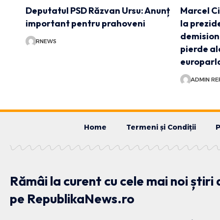
Deputatul PSD Răzvan Ursu: Anunț
Marcel C
important pentru prahoveni
la prezid
demision
RNEWS
pierde al
europar
ADMIN RE
Home
Termeni și Condiții
P
Rămâi la curent cu cele mai noi știri
pe RepublikaNews.ro