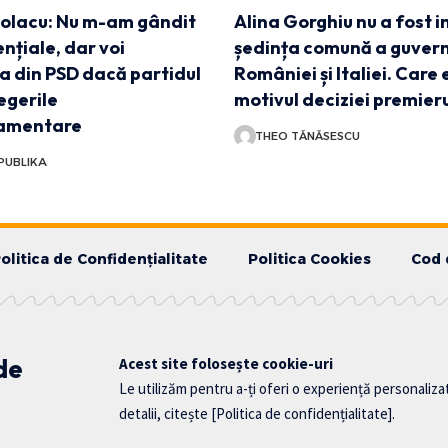
iolacu: Nu m-am gândit
Alina Gorghiu nu a fost i
ențiale, dar voi
ședința comună a guver
a din PSD dacă partidul
României și Italiei. Care 
egerile
motivul deciziei premieru
lamentare
THEO TĂNĂSESCU
PUBLIKA
olitica de Confidențialitate
Politica Cookies
Cod 
 de
Acest site folosește cookie-uri
Le utilizăm pentru a-ți oferi o experiență personaliza
detalii, citește
[Politica de confidențialitate]
.