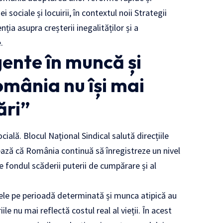
 sociale și locuirii, în contextul noii Strategii
ia asupra creșterii inegalităților și a
.
ente în muncă și
omânia nu își mai
ări”
ală. Blocul Național Sindical salută direcțiile
ază că România continuă să înregistreze un nivel
 pe fondul scăderii puterii de cumpărare și al
actele pe perioadă determinată și munca atipică au
ile nu mai reflectă costul real al vieții. În acest