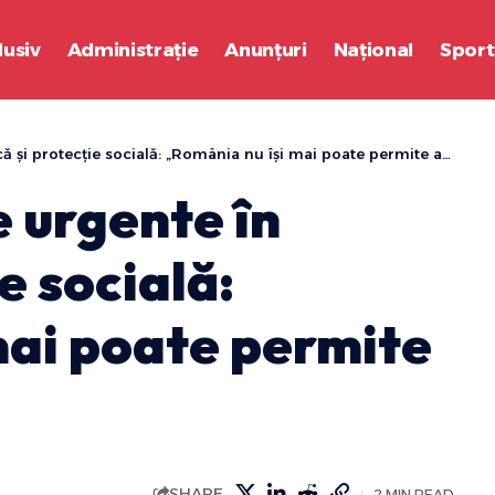
lusiv
Administrație
Anunțuri
Național
Sport
 protecție socială: „România nu își mai poate permite amânări”
 urgente în
e socială:
mai poate permite
SHARE
2 MIN READ