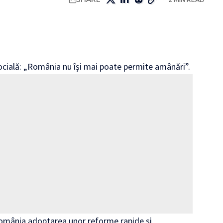
ocială: „România nu își mai poate permite amânări”.
n România adoptarea unor reforme rapide și