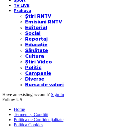
Sport
TV LIVE
Prahova
Știri RNTV
Emisiuni RNTV
Editorial
Social
Reportaj
Educație
Sănătate
Cultura
Știri Video
Politic
Campanie
Diverse
Bursa de valori
Have an existing account?
Sign In
Follow US
Home
Termeni și Condiții
Politica de Confidențialitate
Politica Cookies