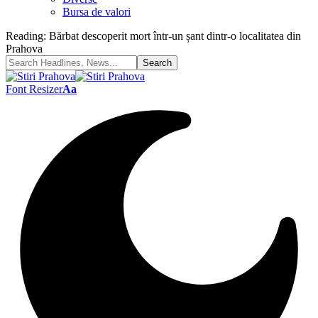
Bursa de valori
Reading:
Bărbat descoperit mort într-un șant dintr-o localitatea din
Prahova
Font Resizer
Aa