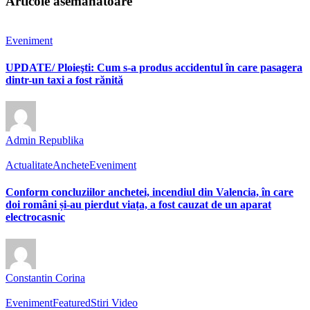
Articole asemanatoare
Eveniment
UPDATE/ Ploieşti: Cum s-a produs accidentul în care pasagera
dintr-un taxi a fost rănită
Admin Republika
Actualitate
Anchete
Eveniment
Conform concluziilor anchetei, incendiul din Valencia, în care
doi români și-au pierdut viața, a fost cauzat de un aparat
electrocasnic
Constantin Corina
Eveniment
Featured
Stiri Video