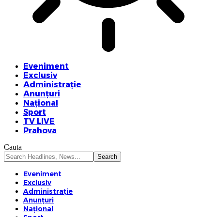
Eveniment
Exclusiv
Administrație
Anunțuri
Național
Sport
TV LIVE
Prahova
Cauta
Eveniment
Exclusiv
Administrație
Anunțuri
Național