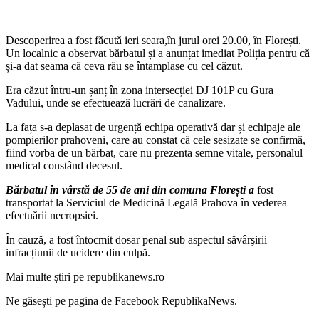
Descoperirea a fost făcută ieri seara,în jurul orei 20.00, în Florești.
Un localnic a observat bărbatul și a anunțat imediat Poliția pentru că
și-a dat seama că ceva rău se întamplase cu cel căzut.
Era căzut întru-un șanț în zona intersecției DJ 101P cu Gura
Vadului, unde se efectuează lucrări de canalizare.
La fața s-a deplasat de urgență echipa operativă dar și echipaje ale
pompierilor prahoveni, care au constat că cele sesizate se confirmă,
fiind vorba de un bărbat, care nu prezenta semne vitale, personalul
medical constând decesul.
Bărbatul în vârstă de 55 de ani din comuna Florești a
fost
transportat la Serviciul de Medicină Legală Prahova în vederea
efectuării necropsiei.
În cauză, a fost întocmit dosar penal sub aspectul săvârşirii
infracțiunii de ucidere din culpă.
Mai multe știri pe republikanews.ro
Ne găsești pe pagina de Facebook RepublikaNews.