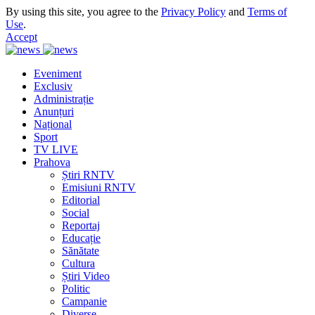
By using this site, you agree to the
Privacy Policy
and
Terms of
Use
.
Accept
Eveniment
Exclusiv
Administrație
Anunțuri
Național
Sport
TV LIVE
Prahova
Știri RNTV
Emisiuni RNTV
Editorial
Social
Reportaj
Educație
Sănătate
Cultura
Știri Video
Politic
Campanie
Diverse