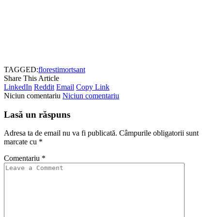
TAGGED:
floresti
mort
sant
Share This Article
LinkedIn
Reddit
Email
Copy Link
Niciun comentariu
Niciun comentariu
Lasă un răspuns
Adresa ta de email nu va fi publicată.
Câmpurile obligatorii sunt
marcate cu
*
Comentariu
*