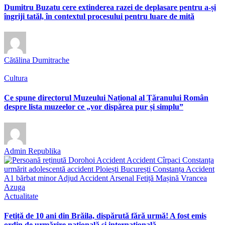
Dumitru Buzatu cere extinderea razei de deplasare pentru a-și
îngriji tatăl, în contextul procesului pentru luare de mită
Cătălina Dumitrache
Cultura
Ce spune directorul Muzeului Național al Țăranului Român
despre lista muzeelor ce „vor dispărea pur și simplu”
Admin Republika
Actualitate
Fetiță de 10 ani din Brăila, dispărută fără urmă! A fost emis
ordin de urmărire națională și internațională