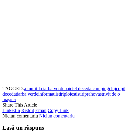
TAGGED:
a murit la iarba verde
baietel decedat
camping
cluj
copil
decedat
iarba verde
informatii
stiriploiesti
stiriprahova
strivit de o
maşină
Share This Article
LinkedIn
Reddit
Email
Copy Link
Niciun comentariu
Niciun comentariu
Lasă un răspuns