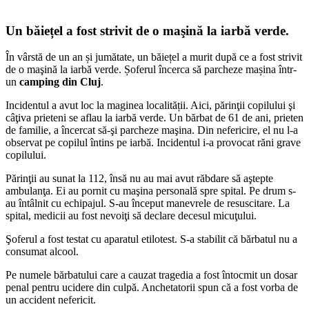
Un băiețel a fost strivit de o maşină la iarbă verde.
În vârstă de un an și jumătate, un băiețel a murit după ce a fost strivit
de o maşină la iarbă verde. Șoferul încerca să parcheze mașina într-
un
camping din Cluj
.
Incidentul a avut loc la maginea localității. Aici, părinţii copilului şi
câţiva prieteni se aflau la iarbă verde. Un bărbat de 61 de ani, prieten
de familie, a încercat să-şi parcheze maşina. Din nefericire, el nu l-a
observat pe copilul întins pe iarbă. Incidentul i-a provocat răni grave
copilului.
Părinţii au sunat la 112, însă nu au mai avut răbdare să aştepte
ambulanţa. Ei au pornit cu maşina personală spre spital. Pe drum s-
au întâlnit cu echipajul. S-au început manevrele de resuscitare. La
spital, medicii au fost nevoiţi să declare decesul micuţului.
Şoferul a fost testat cu aparatul etilotest. S-a stabilit că bărbatul nu a
consumat alcool.
Pe numele bărbatului care a cauzat tragedia a fost întocmit un dosar
penal pentru ucidere din culpă. Anchetatorii spun că a fost vorba de
un accident nefericit.