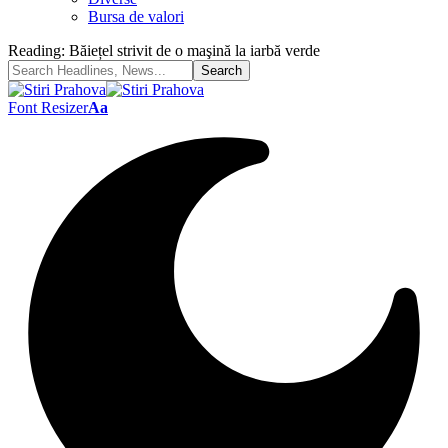
Bursa de valori
Reading:
Băiețel strivit de o maşină la iarbă verde
Font Resizer
Aa