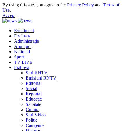
By using this site, you agree to the
Privacy Policy
and
Terms of
Use
.
Accept
Eveniment
Exclusiv
Administrație
Anunțuri
Național
Sport
TV LIVE
Prahova
Știri RNTV
Emisiuni RNTV
Editorial
Social
Reportaj
Educație
Sănătate
Cultura
Știri Video
Politic
Campanie
Diverse