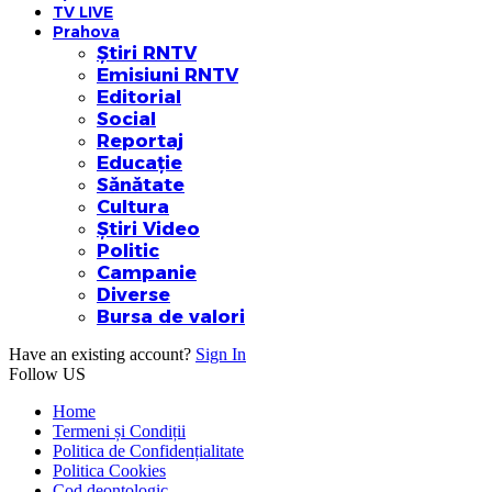
TV LIVE
Prahova
Știri RNTV
Emisiuni RNTV
Editorial
Social
Reportaj
Educație
Sănătate
Cultura
Știri Video
Politic
Campanie
Diverse
Bursa de valori
Have an existing account?
Sign In
Follow US
Home
Termeni și Condiții
Politica de Confidențialitate
Politica Cookies
Cod deontologic