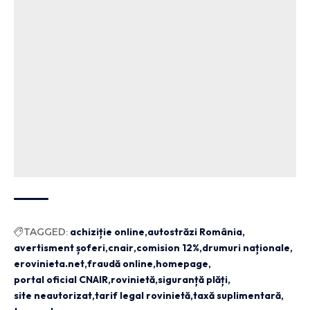
TAGGED:
achiziție online
autostrăzi România
avertisment șoferi
cnair
comision 12%
drumuri naționale
erovinieta.net
fraudă online
homepage
portal oficial CNAIR
rovinietă
siguranță plăți
site neautorizat
tarif legal rovinietă
taxă suplimentară