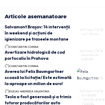
Articole asemanatoare
Salvamont Brașov: 14 intervenții
ACTUALITATE
în weekend și acțiuni de
NATIONAL
igienizare pe traseele montane
CONSTANTIN CORINA
ACTUALITATE
Avertizare hidrologică de cod
ANUNȚURI
portocaliu în Prahova
METEO
CONSTANTIN CORINA
Averea lui Felix Baumgartner
scoasă la licitație/ Este estimată
ACTUALITATE
la aproape un milion de euro!
ACTUALITATE
DUDAU ANDREEA VALENTINA
DIVERSE
Tesla a fost generoasă și a trimis
TEHNOLOGIE
tuturor producătorilor auto
TRAVEL