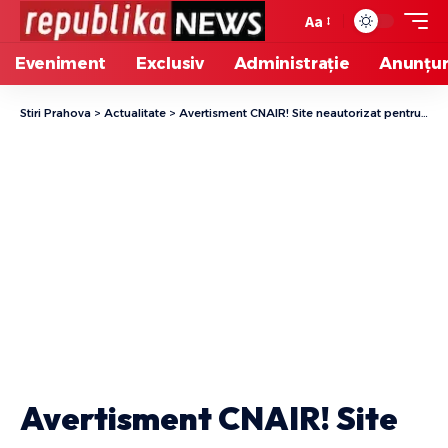
Aa
Eveniment
Exclusiv
Administrație
Anunțur
Stiri Prahova
>
Actualitate
>
Avertisment CNAIR! Site neautorizat pentru rovinietă taxează în plus șoferii
Avertisment CNAIR! Site