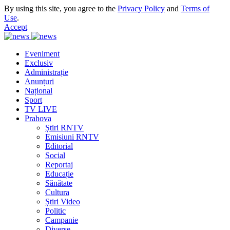
By using this site, you agree to the
Privacy Policy
and
Terms of
Use
.
Accept
Eveniment
Exclusiv
Administrație
Anunțuri
Național
Sport
TV LIVE
Prahova
Știri RNTV
Emisiuni RNTV
Editorial
Social
Reportaj
Educație
Sănătate
Cultura
Știri Video
Politic
Campanie
Diverse