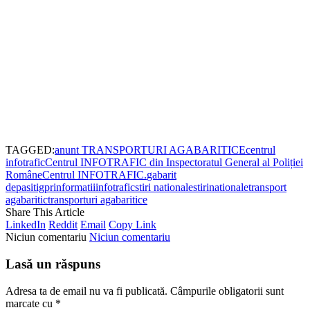
TAGGED:
anunt TRANSPORTURI AGABARITICE
centrul
infotrafic
Centrul INFOTRAFIC din Inspectoratul General al Poliției
Române
Centrul INFOTRAFIC.
gabarit
depasit
igpr
informatii
infotrafic
stiri nationale
stirinationale
transport
agabaritic
transporturi agabaritice
Share This Article
LinkedIn
Reddit
Email
Copy Link
Niciun comentariu
Niciun comentariu
Lasă un răspuns
Adresa ta de email nu va fi publicată.
Câmpurile obligatorii sunt
marcate cu
*