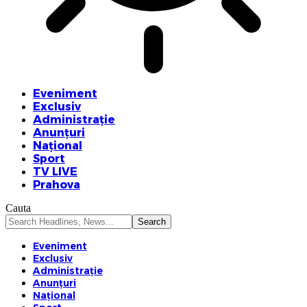
Eveniment
Exclusiv
Administrație
Anunțuri
Național
Sport
TV LIVE
Prahova
Cauta
Eveniment
Exclusiv
Administrație
Anunțuri
Național