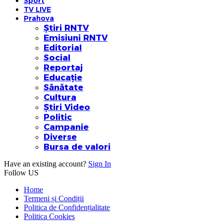
Sport
TV LIVE
Prahova
Știri RNTV
Emisiuni RNTV
Editorial
Social
Reportaj
Educație
Sănătate
Cultura
Știri Video
Politic
Campanie
Diverse
Bursa de valori
Have an existing account?
Sign In
Follow US
Home
Termeni și Condiții
Politica de Confidențialitate
Politica Cookies