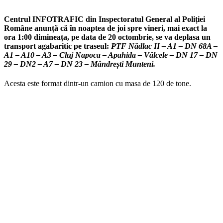
Centrul INFOTRAFIC din Inspectoratul General al Poliției
Române
anunță că în noaptea de joi spre vineri, mai exact la
ora 1:00 dimineața, pe data de 20 octombrie, se va deplasa un
transport agabaritic pe traseul:
PTF Nădlac II – A1 – DN 68A –
A1 – A10 – A3 – Cluj Napoca – Apahida – Vâlcele – DN 17 – DN
29 – DN2 – A7 – DN 23 – Mândrești Munteni.
Acesta este format dintr-un camion cu masa de 120 de tone.