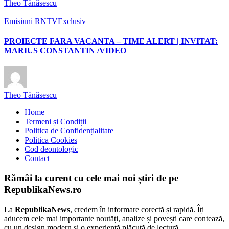
Theo Tănăsescu
Emisiuni RNTV
Exclusiv
PROIECTE FARA VACANTA – TIME ALERT | INVITAT:
MARIUS CONSTANTIN /VIDEO
Theo Tănăsescu
Home
Termeni și Condiții
Politica de Confidențialitate
Politica Cookies
Cod deontologic
Contact
Rămâi la curent cu cele mai noi știri de pe
RepublikaNews.ro
La
RepublikaNews
, credem în informare corectă și rapidă. Îți
aducem cele mai importante noutăți, analize și povești care contează,
cu un design modern și o experiență plăcută de lectură.