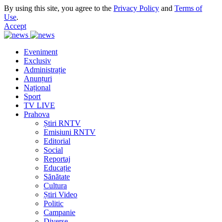
By using this site, you agree to the
Privacy Policy
and
Terms of
Use
.
Accept
Eveniment
Exclusiv
Administrație
Anunțuri
Național
Sport
TV LIVE
Prahova
Știri RNTV
Emisiuni RNTV
Editorial
Social
Reportaj
Educație
Sănătate
Cultura
Știri Video
Politic
Campanie
Diverse