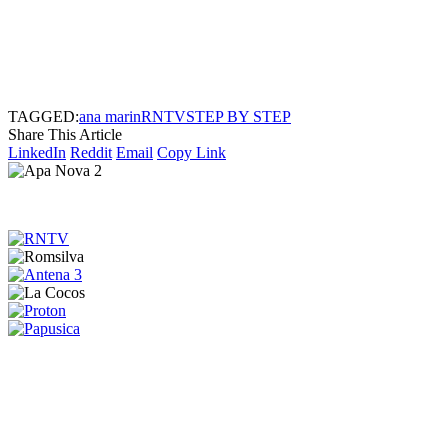
TAGGED:
ana marin
RNTV
STEP BY STEP
Share This Article
LinkedIn
Reddit
Email
Copy Link