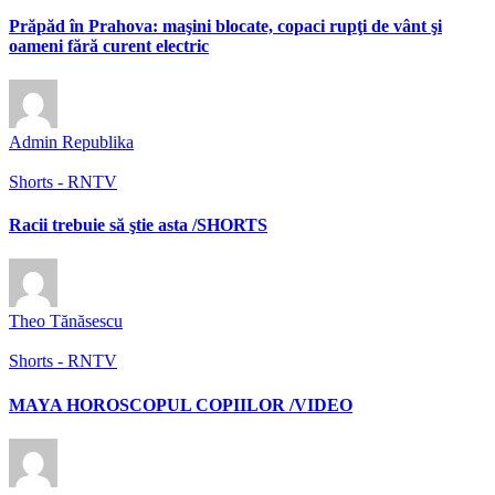
Prăpăd în Prahova: maşini blocate, copaci rupţi de vânt şi
oameni fără curent electric
Admin Republika
Shorts - RNTV
Racii trebuie să ştie asta /SHORTS
Theo Tănăsescu
Shorts - RNTV
MAYA HOROSCOPUL COPIILOR /VIDEO