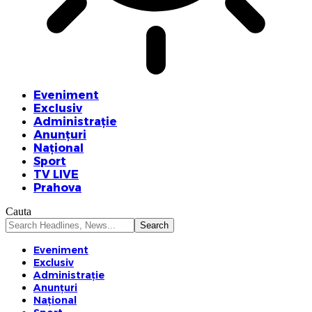
Eveniment
Exclusiv
Administrație
Anunțuri
Național
Sport
TV LIVE
Prahova
Cauta
Eveniment
Exclusiv
Administrație
Anunțuri
Național