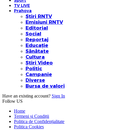
Sport
TV LIVE
Prahova
Știri RNTV
Emisiuni RNTV
Editorial
Social
Reportaj
Educație
Sănătate
Cultura
Știri Video
Politic
Campanie
Diverse
Bursa de valori
Have an existing account?
Sign In
Follow US
Home
Termeni și Condiții
Politica de Confidențialitate
Politica Cookies